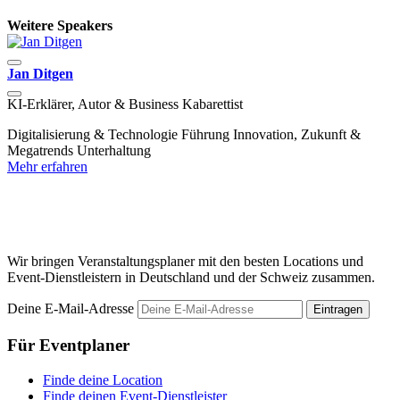
Weitere Speakers
Jan Ditgen
Y
KI-Erklärer, Autor & Business Kabarettist
C
B
Digitalisierung & Technologie
Führung
Innovation, Zukunft &
Megatrends
Unterhaltung
D
Mehr erfahren
D
M
M
Wir bringen Veranstaltungsplaner mit den besten Locations und
Event-Dienstleistern in Deutschland und der Schweiz zusammen.
Deine E-Mail-Adresse
Eintragen
Für Eventplaner
Finde deine Location
Finde deinen Event-Dienstleister