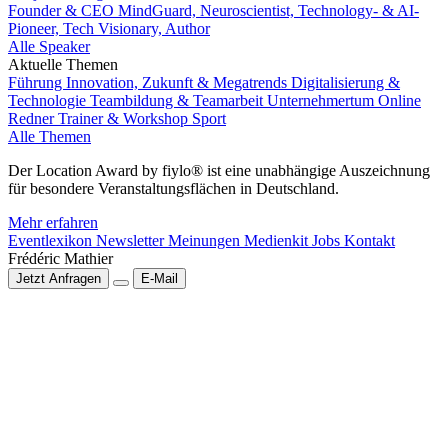
Founder & CEO MindGuard, Neuroscientist, Technology- & AI-
Pioneer, Tech Visionary, Author
Alle Speaker
Aktuelle Themen
Führung
Innovation, Zukunft & Megatrends
Digitalisierung &
Technologie
Teambildung & Teamarbeit
Unternehmertum
Online
Redner
Trainer & Workshop
Sport
Alle Themen
Der Location Award by fiylo® ist eine unabhängige Auszeichnung
für besondere Veranstaltungsflächen in Deutschland.
Mehr erfahren
Eventlexikon
Newsletter
Meinungen
Medienkit
Jobs
Kontakt
Frédéric Mathier
Jetzt Anfragen
E-Mail