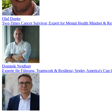
Olaf Dupke
Two-Times Cancer Survivor, Expert for Mental Health Mindset & Res
Dominik Neidhart
Experte für Führung, Teamwork & Resilienz; Segler, America's Cup