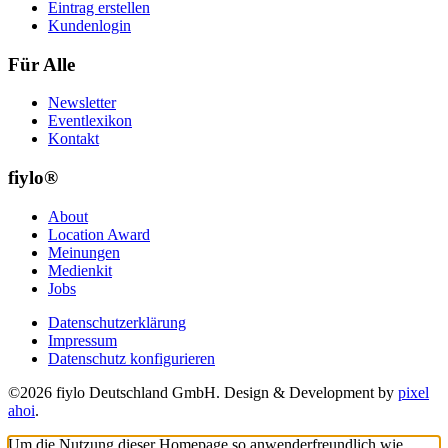
Eintrag erstellen
Kundenlogin
Für Alle
Newsletter
Eventlexikon
Kontakt
fiylo®
About
Location Award
Meinungen
Medienkit
Jobs
Datenschutzerklärung
Impressum
Datenschutz konfigurieren
©2026 fiylo Deutschland GmbH. Design & Development by
pixel
ahoi
.
Um die Nutzung dieser Homepage so anwenderfreundlich wie