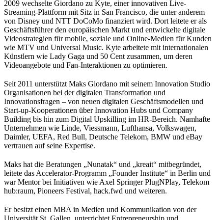
2009 wechselte Giordano zu Kyte, einer innovativen Live-
Streaming-Plattform mit Sitz in San Francisco, die unter anderem
von Disney und NTT DoCoMo finanziert wird. Dort leitete er als
Geschäftsführer den europäischen Markt und entwickelte digitale
Videostrategien für mobile, soziale und Online-Medien für Kunden
wie MTV und Universal Music. Kyte arbeitete mit internationalen
Künstlern wie Lady Gaga und 50 Cent zusammen, um deren
Videoangebote und Fan-Interaktionen zu optimieren.
Seit 2011 unterstützt Maks Giordano mit seinem Innovation Studio
Organisationen bei der digitalen Transformation und
Innovationsfragen – von neuen digitalen Geschäftsmodellen und
Start-up-Kooperationen über Innovation Hubs und Company
Building bis hin zum Digital Upskilling im HR-Bereich. Namhafte
Unternehmen wie Linde, Viessmann, Lufthansa, Volkswagen,
Daimler, UEFA, Red Bull, Deutsche Telekom, BMW und eBay
vertrauen auf seine Expertise.
Maks hat die Beratungen „Nunatak“ und „kreait“ mitbegründet,
leitete das Accelerator-Programm „Founder Institute“ in Berlin und
war Mentor bei Initiativen wie Axel Springer PlugNPlay, Telekom
hub:raum, Pioneers Festival, hack.fwd und weiteren.
Er besitzt einen MBA in Medien und Kommunikation von der
Universität St. Gallen, unterrichtet Entrepreneurship und