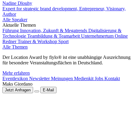
Nadine Dlouhy
Expert for strategic brand development, Entrepreneur, Visionary,
Author
Alle Speaker
Aktuelle Themen
Führung
Innovation, Zukunft & Megatrends
Digitalisierung &
Technologie
Teambildung & Teamarbeit
Unternehmertum
Online
Redner
Trainer & Workshop
Sport
Alle Themen
Der Location Award by fiylo® ist eine unabhängige Auszeichnung
für besondere Veranstaltungsflächen in Deutschland.
Mehr erfahren
Eventlexikon
Newsletter
Meinungen
Medienkit
Jobs
Kontakt
Maks Giordano
Jetzt Anfragen
E-Mail