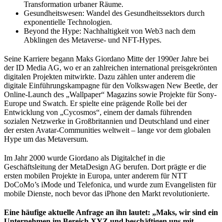
Transformation urbaner Räume.
Gesundheitswesen: Wandel des Gesundheitssektors durch
exponentielle Technologien.
Beyond the Hype: Nachhaltigkeit von Web3 nach dem
Abklingen des Metaverse- und NFT-Hypes.
Seine Karriere begann Maks Giordano Mitte der 1990er Jahre bei
der ID Media AG, wo er an zahlreichen international preisgekrönten
digitalen Projekten mitwirkte. Dazu zählen unter anderem die
digitale Einführungskampagne für den Volkswagen New Beetle, der
Online-Launch des „Wallpaper“ Magazins sowie Projekte für Sony-
Europe und Swatch. Er spielte eine prägende Rolle bei der
Entwicklung von „Cycosmos“, einem der damals führenden
sozialen Netzwerke in Großbritannien und Deutschland und einer
der ersten Avatar-Communities weltweit – lange vor dem globalen
Hype um das Metaversum.
Im Jahr 2000 wurde Giordano als Digitalchef in die
Geschäftsleitung der MetaDesign AG berufen. Dort prägte er die
ersten mobilen Projekte in Europa, unter anderem für NTT
DoCoMo’s iMode und Telefonica, und wurde zum Evangelisten für
mobile Dienste, noch bevor das iPhone den Markt revolutionierte.
Eine häufige aktuelle Anfrage an ihn lautet: „Maks, wir sind ein
Unternehmen im Bereich XYZ und beschäftigen uns mit