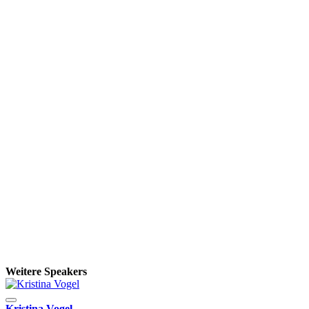
Weitere Speakers
Kristina Vogel
D