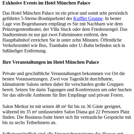
Exklusive Events im Hotel München Palace
Das Hotel München Palace ist ein privat und somit sehr persönlich
geführtes 5-Sterne-Boutiquehotel der
Kuffler Gruppe
. In bester
Lage von Bogenhausen empfängt es Sie mit Nachbarn wie dem
Prinzregententheater, der Villa Stuck oder dem Friedensengel. Das
Stadtzentrum ist nur gut zwei Fahrminuten entfernt, den
Hauptbahnhof erreichen Sie in unter zehn Minuten. Öffentliche
Verkehrsmittel wie Bus, Trambahn oder U-Bahn befinden sich in
fußläufiger Entfernung.
Ihre Veranstaltungen im Hotel München Palace
Private und geschäftliche Veranstaltungen bekommen vor Ort die
besten Voraussetzungen. Zwei von Tageslicht durchflutete,
klimatisierte Salons stehen dabei für verschieden große Gruppen
bereit. Setzen Sie darin Tagungen und Konferenzen um oder buchen
Sie das stilvolle Ambiente für Ihre Empfänge und private Feiern.
Salon Merkur ist mit seinen 48 m² für bis zu 36 Gäste geeignet,
während im 35 m² umfassenden Salon Diana gut 22 Personen Platz
finden. Die Business-Suite bietet sich für vertrauliche Gespräche mit
bis zu sechs Teilnehmern an.
Selbstverständlich sind alle Veranstaltungsräume des Hauses mit