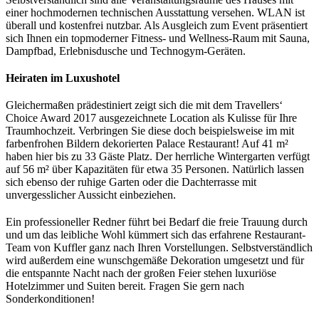
einer hochmodernen technischen Ausstattung versehen. WLAN ist
überall und kostenfrei nutzbar. Als Ausgleich zum Event präsentiert
sich Ihnen ein topmoderner Fitness- und Wellness-Raum mit Sauna,
Dampfbad, Erlebnisdusche und Technogym-Geräten.
Heiraten im Luxushotel
Gleichermaßen prädestiniert zeigt sich die mit dem Travellers‘
Choice Award 2017 ausgezeichnete Location als Kulisse für Ihre
Traumhochzeit. Verbringen Sie diese doch beispielsweise im mit
farbenfrohen Bildern dekorierten Palace Restaurant! Auf 41 m²
haben hier bis zu 33 Gäste Platz. Der herrliche Wintergarten verfügt
auf 56 m² über Kapazitäten für etwa 35 Personen. Natürlich lassen
sich ebenso der ruhige Garten oder die Dachterrasse mit
unvergesslicher Aussicht einbeziehen.
Ein professioneller Redner führt bei Bedarf die freie Trauung durch
und um das leibliche Wohl kümmert sich das erfahrene Restaurant-
Team von Kuffler ganz nach Ihren Vorstellungen. Selbstverständlich
wird außerdem eine wunschgemäße Dekoration umgesetzt und für
die entspannte Nacht nach der großen Feier stehen luxuriöse
Hotelzimmer und Suiten bereit. Fragen Sie gern nach
Sonderkonditionen!