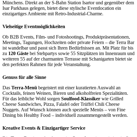
Münchens. Direkt an der S-Bahn Station Isartor und gegenüber dem
Isar Parkhaus gelegen, bietet diese stylische Eventlocation ein
einzigartiges Ambiente mit Retro-Industrial-Charme.
Vielseitige Eventmöglichkeiten
Ob B2B Events, Film- und Fotoshootings, Produktpräsentationen,
Meetings, Tagungen, Hochzeiten oder private Feiern – die Terra Bar
ist wandelbar und passt sich Ihren Bedürfnissen an. Mit Platz für bis
zu
120 Gäste
bei Stehpartys sowie 55 Sitzplätzen im Innenraum und
weiteren 55 auf der charmanten Terrasse mit Schanigarten bietet sie
den perfekten Rahmen für jede Veranstaltung.
Genuss für alle Sinne
Das
Terra-Menü
begeistert mit einer kuratierten Auswahl an
Cocktails, feinen Weinen, Bieren und alkoholfreien Spezialitäten.
Für das leibliche Wohl sorgen
Soulfood-Klassiker
wie Grilled
Cheese Sandwiches, Pizza, Falafel oder Trüffel Chili Cheese
Nuggets. Auf Wunsch können auch spezielle Menüs – von Fine
Dining bis Healthy Food – individuell zusammengestellt werden.
Kreative Events & Einzigartiger Service