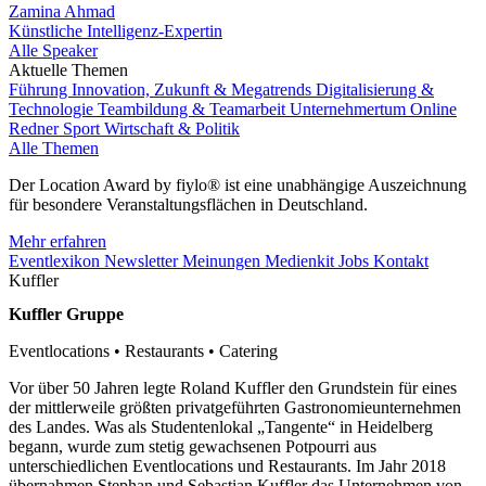
Zamina Ahmad
Künstliche Intelligenz-Expertin
Alle Speaker
Aktuelle Themen
Führung
Innovation, Zukunft & Megatrends
Digitalisierung &
Technologie
Teambildung & Teamarbeit
Unternehmertum
Online
Redner
Sport
Wirtschaft & Politik
Alle Themen
Der Location Award by fiylo® ist eine unabhängige Auszeichnung
für besondere Veranstaltungsflächen in Deutschland.
Mehr erfahren
Eventlexikon
Newsletter
Meinungen
Medienkit
Jobs
Kontakt
Kuffler
Kuffler Gruppe
Eventlocations • Restaurants • Catering
Vor über 50 Jahren legte Roland Kuffler den Grundstein für eines
der mittlerweile größten privatgeführten Gastronomieunternehmen
des Landes. Was als Studentenlokal „Tangente“ in Heidelberg
begann, wurde zum stetig gewachsenen Potpourri aus
unterschiedlichen Eventlocations und Restaurants. Im Jahr 2018
übernahmen Stephan und Sebastian Kuffler das Unternehmen von