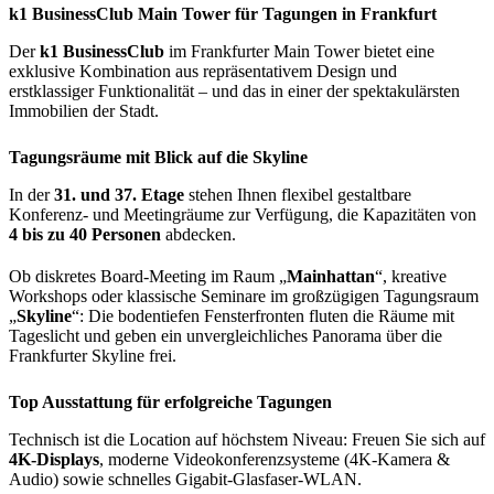
k1 BusinessClub Main Tower für Tagungen in Frankfurt
Der
k1 BusinessClub
im Frankfurter Main Tower bietet eine
exklusive Kombination aus repräsentativem Design und
erstklassiger Funktionalität – und das in einer der spektakulärsten
Immobilien der Stadt.
Tagungsräume mit Blick auf die Skyline
In der
31. und 37. Etage
stehen Ihnen flexibel gestaltbare
Konferenz- und Meetingräume zur Verfügung, die Kapazitäten von
4 bis zu 40 Personen
abdecken.
Ob diskretes Board-Meeting im Raum „
Mainhattan
“, kreative
Workshops oder klassische Seminare im großzügigen Tagungsraum
„
Skyline
“: Die bodentiefen Fensterfronten fluten die Räume mit
Tageslicht und geben ein unvergleichliches Panorama über die
Frankfurter Skyline frei.
Top Ausstattung für erfolgreiche Tagungen
Technisch ist die Location auf höchstem Niveau: Freuen Sie sich auf
4K-Displays
, moderne Videokonferenzsysteme (4K-Kamera &
Audio) sowie schnelles Gigabit-Glasfaser-WLAN.