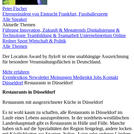
Peter Fischer
Ehrenpräsident von Eintracht Frankfurt, Fussballexperte
Alle Speaker
Aktuelle Themen
Führung
Innovation, Zukunft & Megatrends
Digitalisierung &
Technologie
Teambildung & Teamarbeit
Unternehmertum
Online
Redner
Sport
Wirtschaft & Politik
Alle Themen
Der Location Award by fiylo® ist eine unabhängige Auszeichnung
für besondere Veranstaltungsflächen in Deutschland.
Mehr erfahren
Eventlexikon
Newsletter
Meinungen
Medienkit
Jobs
Kontakt
Düsseldorf
Restaurants in Düsseldorf
Restaurants in Düsseldorf
Restaurants mit ausgezeichneter Küche in Düsseldorf
Es ist wohl kaum zu schaffen, alle Restaurants in Düsseldorf im
Laufe eines Lebens auszuprobieren. In der nordrhein-westfälischen
Landeshauptstadt gibt es Restaurants in Hülle und Fülle. Manche
haben sich auf die Spezialitäten der Region festgelegt, andere locken
mit Köstlichkeiten aus Spanien, Italien, Asien oder anderen Ländern