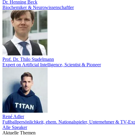
Dr. Henning Beck
Biochemiker & Neurowissenschaftler
Prof. Dr. Thilo Stadelmann
Expert on Artificial Intelligence, Scientist & Pioneer
René Adler
Fußballpersönlichkeit, ehem. Nationalspieler, Unternehmer & TV-Exp
Alle Speaker
Aktuelle Themen