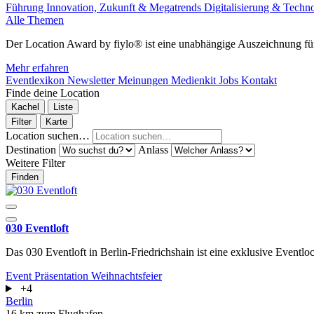
Führung
Innovation, Zukunft & Megatrends
Digitalisierung & Techn
Alle Themen
Der Location Award by fiylo® ist eine unabhängige Auszeichnung für
Mehr erfahren
Eventlexikon
Newsletter
Meinungen
Medienkit
Jobs
Kontakt
Finde deine Location
Kachel
Liste
Filter
Karte
Location suchen…
Destination
Anlass
Weitere Filter
Finden
030 Eventloft
Das 030 Eventloft in Berlin-Friedrichshain ist eine exklusive Eventloc
Event
Präsentation
Weihnachtsfeier
+4
Berlin
16 km zum Flughafen