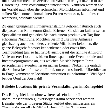
mit zuvorkommendem Service und variablen Möglichkeiten in der
Umsetzung Ihrer Vorstellungen unterstützen. Natürlich werden Sie
im Vorfeld auch über die technischen Möglichkeiten informiert und
sollten Sie dennoch einmal einen Posten vermissen, kann dieser
rechtzeitig beschafft werden.
Zu einer gelungenen Firmenveranstaltung gehören natürlich auch
die passenden Rahmenumstände. Erfreuen Sie sich an kulinarischen
Spezialitäten und genießen Sie nach einem produktiven Tag Ihre
erholsame Nachtruhe. Möchten Sie im Zuge Ihres Anlasses
gleichzeitig auch besonders verdiente Mitarbeiter belohnen, die
ganze Belegschaft besser kennenlernen oder etwas fürs
Teambuilding tun, so hat fiylo® auch darauf die richtige Antwort!
Viele unserer Locations bieten Ihnen spannende Eventmodule und
Incentiveprogramme an, aus welchen Sie sich bequem Ihren
persönlichen Favoriten heraussuchen können. Nutzen Sie einfach
die Suchmaske auf unserem Portal, um einen schnellen Überblick an
in Frage kommender Locations präsentiert zu bekommen. Viel Spaß
bei der Qual der Auswahl!
Beliebte Locations für private Veranstaltungen im Ruhrgebiet
Das Ruhrgebiet kann ohne weiteres als ein kulturell
überdurchschnittlich gut versorgter Raum bezeichnet werden.
Beinahe jede der größeren Städte verfügt über mindestens ein
Theater, das gesellschaftliche Leben blüht im Zuge von