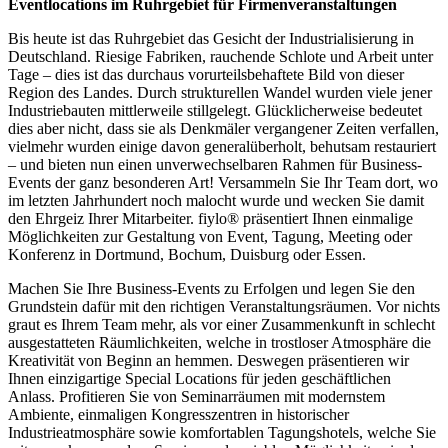
Eventlocations im Ruhrgebiet für Firmenveranstaltungen
Bis heute ist das Ruhrgebiet das Gesicht der Industrialisierung in
Deutschland. Riesige Fabriken, rauchende Schlote und Arbeit unter
Tage – dies ist das durchaus vorurteilsbehaftete Bild von dieser
Region des Landes. Durch strukturellen Wandel wurden viele jener
Industriebauten mittlerweile stillgelegt. Glücklicherweise bedeutet
dies aber nicht, dass sie als Denkmäler vergangener Zeiten verfallen,
vielmehr wurden einige davon generalüberholt, behutsam restauriert
– und bieten nun einen unverwechselbaren Rahmen für Business-
Events der ganz besonderen Art! Versammeln Sie Ihr Team dort, wo
im letzten Jahrhundert noch malocht wurde und wecken Sie damit
den Ehrgeiz Ihrer Mitarbeiter. fiylo® präsentiert Ihnen einmalige
Möglichkeiten zur Gestaltung von Event, Tagung, Meeting oder
Konferenz in Dortmund, Bochum, Duisburg oder Essen.
Machen Sie Ihre Business-Events zu Erfolgen und legen Sie den
Grundstein dafür mit den richtigen Veranstaltungsräumen. Vor nichts
graut es Ihrem Team mehr, als vor einer Zusammenkunft in schlecht
ausgestatteten Räumlichkeiten, welche in trostloser Atmosphäre die
Kreativität von Beginn an hemmen. Deswegen präsentieren wir
Ihnen einzigartige Special Locations für jeden geschäftlichen
Anlass. Profitieren Sie von Seminarräumen mit modernstem
Ambiente, einmaligen Kongresszentren in historischer
Industrieatmosphäre sowie komfortablen Tagungshotels, welche Sie