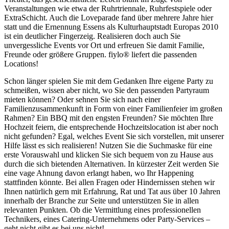
Veranstaltungen wie etwa der Ruhrtriennale, Ruhrfestspiele oder
ExtraSchicht. Auch die Loveparade fand über mehrere Jahre hier
statt und die Ernennung Essens als Kulturhauptstadt Europas 2010
ist ein deutlicher Fingerzeig. Realisieren doch auch Sie
unvergessliche Events vor Ort und erfreuen Sie damit Familie,
Freunde oder größere Gruppen. fiylo® liefert die passenden
Locations!
Schon länger spielen Sie mit dem Gedanken Ihre eigene Party zu
schmeißen, wissen aber nicht, wo Sie den passenden Partyraum
mieten können? Oder sehnen Sie sich nach einer
Familienzusammenkunft in Form von einer Familienfeier im großen
Rahmen? Ein BBQ mit den engsten Freunden? Sie möchten Ihre
Hochzeit feiern, die entsprechende Hochzeitslocation ist aber noch
nicht gefunden? Egal, welches Event Sie sich vorstellen, mit unserer
Hilfe lässt es sich realisieren! Nutzen Sie die Suchmaske für eine
erste Vorauswahl und klicken Sie sich bequem von zu Hause aus
durch die sich bietenden Alternativen. In kürzester Zeit werden Sie
eine vage Ahnung davon erlangt haben, wo Ihr Happening
stattfinden könnte. Bei allen Fragen oder Hindernissen stehen wir
Ihnen natürlich gern mit Erfahrung, Rat und Tat aus über 10 Jahren
innerhalb der Branche zur Seite und unterstützen Sie in allen
relevanten Punkten. Ob die Vermittlung eines professionellen
Technikers, eines Catering-Unternehmens oder Party-Services –
geht nicht gibt es bei uns nicht!