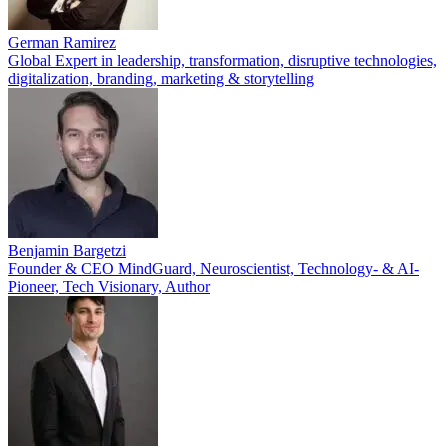
German Ramirez
Global Expert in leadership, transformation, disruptive technologies,
digitalization, branding, marketing & storytelling
Benjamin Bargetzi
Founder & CEO MindGuard, Neuroscientist, Technology- & AI-
Pioneer, Tech Visionary, Author