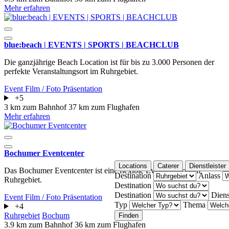
Mehr erfahren
blue:beach | EVENTS | SPORTS | BEACHCLUB
Die ganzjährige Beach Location ist für bis zu 3.000 Personen der
perfekte Veranstaltungsort im Ruhrgebiet.
Event
Film / Foto
Präsentation
+5
3 km zum Bahnhof
37 km zum Flughafen
Mehr erfahren
Bochumer Eventcenter
Locations
Caterer
Dienstleister
Das Bochumer Eventcenter ist eine flexible Eventlocation im
Destination
Anlass
Ruhrgebiet.
Destination
Destination
Diens
Event
Film / Foto
Präsentation
Typ
Thema
+4
Ruhrgebiet
Bochum
Finden
3.9 km zum Bahnhof
36 km zum Flughafen