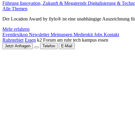
Führung
Innovation, Zukunft & Megatrends
Digitalisierung & Techn
Alle Themen
Der Location Award by fiylo® ist eine unabhängige Auszeichnung für
Mehr erfahren
Eventlexikon
Newsletter
Meinungen
Medienkit
Jobs
Kontakt
Ruhrgebiet
Essen
k2 Forum am ruhr tech kampus essen
Jetzt Anfragen
Telefon
E-Mail