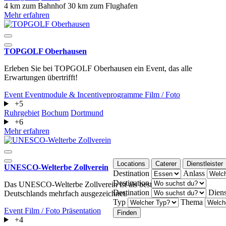
4 km zum Bahnhof
30 km zum Flughafen
Mehr erfahren
TOPGOLF Oberhausen
Erleben Sie bei TOPGOLF Oberhausen ein Event, das alle
Erwartungen übertrifft!
Event
Eventmodule & Incentiveprogramme
Film / Foto
+5
Ruhrgebiet
Bochum
Dortmund
+6
Mehr erfahren
Locations
Caterer
Dienstleister
UNESCO-Welterbe Zollverein
Destination
Anlass
Destination
Das UNESCO-Welterbe Zollverein ist als beste Eventlocation
Destination
Diens
Deutschlands mehrfach ausgezeichnet.
Typ
Thema
Event
Film / Foto
Präsentation
Finden
+4