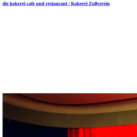
die kokerei cafe und restaurant / Kokerei Zollverein