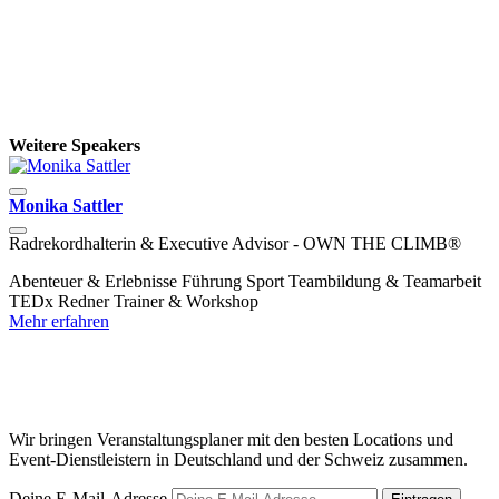
Weitere Speakers
Monika Sattler
P
Radrekordhalterin & Executive Advisor - OWN THE CLIMB®
J
M
Abenteuer & Erlebnisse
Führung
Sport
Teambildung & Teamarbeit
TEDx Redner
Trainer & Workshop
D
Mehr erfahren
D
N
V
M
Wir bringen Veranstaltungsplaner mit den besten Locations und
Event-Dienstleistern in Deutschland und der Schweiz zusammen.
Deine E-Mail-Adresse