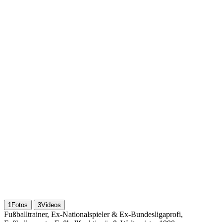
1
Fotos
3
Videos
Fußballtrainer, Ex-Nationalspieler & Ex-Bundesligaprofi,