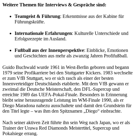
Weitere Themen für Interviews & Gespräche sind:
Teamgeist & Führung
: Erkenntnisse aus der Kabine für
Führungskräfte.
Internationale Erfahrungen
: Kulturelle Unterschiede und
Erfolgsrezepte im Ausland.
Fußball aus der Innenperspektive
: Einblicke, Emotionen
und Geschichten aus mehr als zwanzig Jahren Profifußball.
Guido Buchwald wurde 1961 in West-Berlin geboren und begann
1979 seine Profikarriere bei den Stuttgarter Kickers. 1983 wechselte
er zum VfB Stuttgart, wo er sich rasch als einer der besten
Innenverteidiger Deutschlands etablierte. Mit dem VfB gewann er
zweimal die Deutsche Meisterschaft, den DFL-Supercup und
erreichte 1989 das UEFA-Pokal-Finale. Besonders in Erinnerung
bleibt seine herausragende Leistung im WM-Finale 1990, als er
Diego Maradona nahezu ausschaltete und damit den Grundstein für
den Titel legte – was ihm den Spitznamen „Diego“ einbrachte.
Nach seiner aktiven Zeit führte ihn sein Weg nach Japan, wo er als
Trainer der Urawa Red Diamonds Meistertitel, Supercup und
Pokalsiege errang.