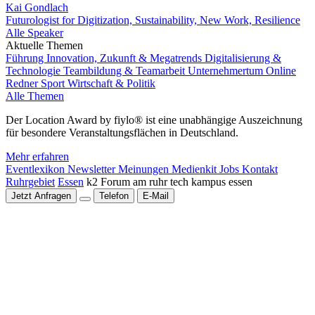
Kai Gondlach
Futurologist for Digitization, Sustainability, New Work, Resilience
Alle Speaker
Aktuelle Themen
Führung
Innovation, Zukunft & Megatrends
Digitalisierung &
Technologie
Teambildung & Teamarbeit
Unternehmertum
Online
Redner
Sport
Wirtschaft & Politik
Alle Themen
Der Location Award by fiylo® ist eine unabhängige Auszeichnung
für besondere Veranstaltungsflächen in Deutschland.
Mehr erfahren
Eventlexikon
Newsletter
Meinungen
Medienkit
Jobs
Kontakt
Ruhrgebiet
Essen
k2 Forum am ruhr tech kampus essen
Jetzt Anfragen
Telefon
E-Mail