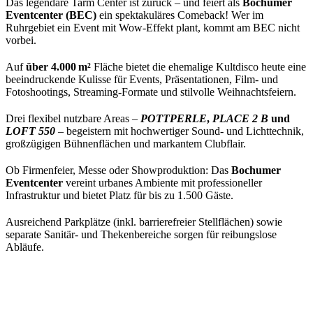
Das legendäre Tarm Center ist zurück – und feiert als
Bochumer
Eventcenter (BEC)
ein spektakuläres Comeback! Wer im
Ruhrgebiet ein Event mit Wow-Effekt plant, kommt am BEC nicht
vorbei.
Auf
über 4.000 m²
Fläche bietet die ehemalige Kultdisco heute eine
beeindruckende Kulisse für Events, Präsentationen, Film- und
Fotoshootings, Streaming-Formate und stilvolle Weihnachtsfeiern.
Drei flexibel nutzbare Areas –
POTTPERLE
,
PLACE 2 B
und
LOFT 550
– begeistern mit hochwertiger Sound- und Lichttechnik,
großzügigen Bühnenflächen und markantem Clubflair.
Ob Firmenfeier, Messe oder Showproduktion: Das
Bochumer
Eventcenter
vereint urbanes Ambiente mit professioneller
Infrastruktur und bietet Platz für bis zu 1.500 Gäste.
Ausreichend Parkplätze (inkl. barrierefreier Stellflächen) sowie
separate Sanitär- und Thekenbereiche sorgen für reibungslose
Abläufe.