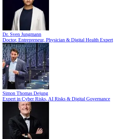
Dr. Sven Jungmann
Doctor, Entrepreneur, Physician & Digital Health Expert
Simon Thomas Dejung
Expert in Cyber Risks, AI Risks & Digital Governance