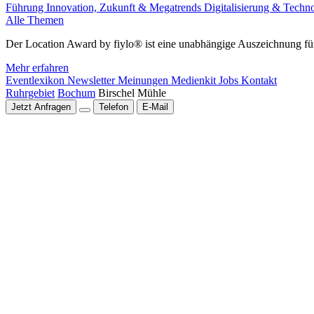
Führung
Innovation, Zukunft & Megatrends
Digitalisierung & Techn
Alle Themen
Der Location Award by fiylo® ist eine unabhängige Auszeichnung für
Mehr erfahren
Eventlexikon
Newsletter
Meinungen
Medienkit
Jobs
Kontakt
Ruhrgebiet
Bochum
Birschel Mühle
Jetzt Anfragen
Telefon
E-Mail