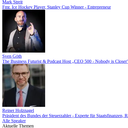
Mark Streit
Fmr. Ice Hockey Player, Stanley Cup Winner - Entrepreneur
Sven Göth
The Business Futurist & Podcast Host „CEO 500 - Nobody is Closer
Reiner Holznagel
Präsident des Bundes der Steuerzahler - Experte für Staatsfinanzen, 
Alle Speaker
Aktuelle Themen