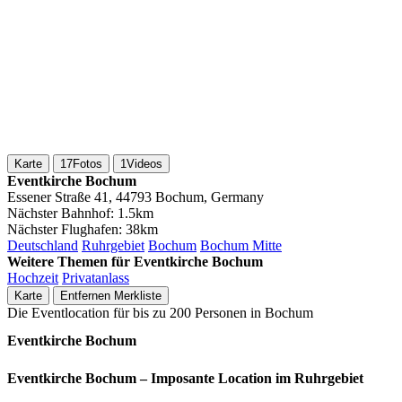
Karte
17
Fotos
1
Videos
Eventkirche Bochum
Essener Straße 41, 44793 Bochum, Germany
Nächster Bahnhof:
1.5km
Nächster Flughafen:
38km
Deutschland
Ruhrgebiet
Bochum
Bochum Mitte
Weitere Themen für Eventkirche Bochum
Hochzeit
Privatanlass
Karte
Entfernen
Merkliste
Die Eventlocation für bis zu 200 Personen in Bochum
Eventkirche Bochum
Eventkirche Bochum – Imposante Location im Ruhrgebiet