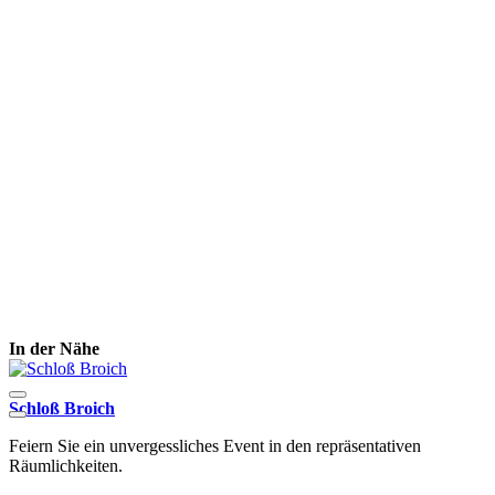
In der Nähe
Schloß Broich
S
Feiern Sie ein unvergessliches Event in den repräsentativen
B
Räumlichkeiten.
V