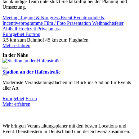
fachkundige Team unterstützt Sie tatkräftig bei der Planung und
Umsetzung.
Meeting
Tagung & Kongress
Event
Eventmodule &
Incentiveprogramme
Film / Foto
Präsentation
Weihnachtsfeier
Abiball
Hochzeit
Privatanlass
Ruhrgebiet
Bottrop
3.5 km zum Bahnhof
45 km zum Flughafen
Mehr erfahren
In der Nähe
Stadion an der Hafenstraße
Modernste Veranstaltungsflächen mit Blick ins Stadion für Events
D
aller Art.
E
Ruhrgebiet
Essen
R
Mehr erfahren
M
Wir bringen Veranstaltungsplaner mit den besten Locations und
Event-Dienstleistern in Deutschland und der Schweiz zusammen.