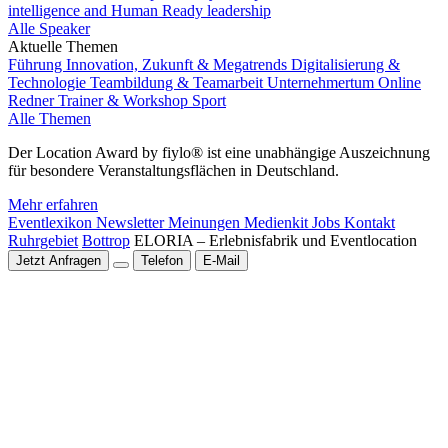
intelligence and Human Ready leadership
Alle Speaker
Aktuelle Themen
Führung
Innovation, Zukunft & Megatrends
Digitalisierung &
Technologie
Teambildung & Teamarbeit
Unternehmertum
Online
Redner
Trainer & Workshop
Sport
Alle Themen
Der Location Award by fiylo® ist eine unabhängige Auszeichnung
für besondere Veranstaltungsflächen in Deutschland.
Mehr erfahren
Eventlexikon
Newsletter
Meinungen
Medienkit
Jobs
Kontakt
Ruhrgebiet
Bottrop
ELORIA – Erlebnisfabrik und Eventlocation
Jetzt Anfragen
Telefon
E-Mail