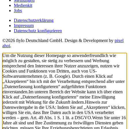
Meinungen
Medienkit
Jobs
Datenschutzerklärung
Impressum
Datenschutz konfigurieren
©2026 fiylo Deutschland GmbH. Design & Development by
pixel
ahoi
.
Um die Nutzung dieser Homepage so anwenderfreundlich wie
möglich zu gestalten, sie stetig zu verbessern und Werbung
entsprechend den Interessen ihrer Nutzer anzuzeigen, nutzen wir
Cookies und Funktionen von Dritten, auch von US-
Softwareunternehmen (z. B. Google). Durch einen Klick auf
„Akzeptieren“ bin ich mit der Verarbeitung entsprechend aller unter
„Datenerfassung konfigurieren“ aufgeführten Funktionen
einverstanden.
Im unteren Bereich der Website kann ich über einen
Klick auf „Datenerfassung konfigurieren“ meine Einwilligung
jederzeit mit Wirkung für die Zukunft ändern.
Hinweis zur
Datenweitergabe in die USA: Indem Sie auf „Akzeptieren“ klicken,
willigen Sie ein, dass Ihre Daten auch in den USA verarbeitet
werden – gem. Art. 49 Abs. 1 S. 1 lit. a DSGVO.
Wenn Sie unter 16
Jahre alt sind und Ihre Zustimmung zu freiwilligen Diensten geben
möchten, müssen Sie Ihre Erziehungsberechtigten um Erlaubnis