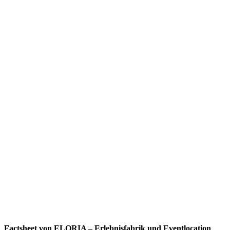
Factsheet von ELORIA – Erlebnisfabrik und Eventlocation