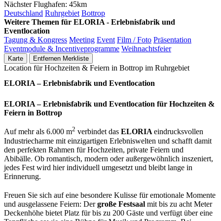
Nächster Flughafen:
45km
Deutschland
Ruhrgebiet
Bottrop
Weitere Themen für ELORIA - Erlebnisfabrik und
Eventlocation
Tagung & Kongress
Meeting
Event
Film / Foto
Präsentation
Eventmodule & Incentiveprogramme
Weihnachtsfeier
Karte
Entfernen
Merkliste
Location für Hochzeiten & Feiern in Bottrop im Ruhrgebiet
ELORIA – Erlebnisfabrik und Eventlocation
ELORIA – Erlebnisfabrik und Eventlocation für Hochzeiten &
Feiern in Bottrop
2
Auf mehr als 6.000 m
verbindet das
ELORIA
eindrucksvollen
Industriecharme mit einzigartigen Erlebniswelten und schafft damit
den perfekten Rahmen für Hochzeiten, private Feiern und
Abibälle. Ob romantisch, modern oder außergewöhnlich inszeniert,
jedes Fest wird hier individuell umgesetzt und bleibt lange in
Erinnerung.
Freuen Sie sich auf eine besondere Kulisse für emotionale Momente
und ausgelassene Feiern: Der
große Festsaal
mit bis zu acht Meter
Deckenhöhe bietet Platz für bis zu 200 Gäste und verfügt über eine