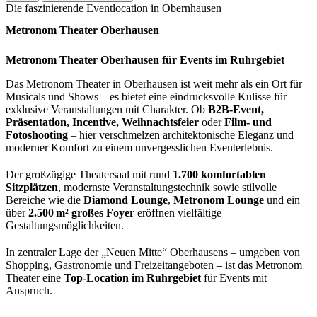
Die faszinierende Eventlocation in Obernhausen
Metronom Theater Oberhausen
Metronom Theater Oberhausen für Events im Ruhrgebiet
Das Metronom Theater in Oberhausen ist weit mehr als ein Ort für
Musicals und Shows – es bietet eine eindrucksvolle Kulisse für
exklusive Veranstaltungen mit Charakter. Ob
B2B-Event,
Präsentation, Incentive, Weihnachtsfeier
oder
Film- und
Fotoshooting
– hier verschmelzen architektonische Eleganz und
moderner Komfort zu einem unvergesslichen Eventerlebnis.
Der großzügige Theatersaal mit rund
1.700 komfortablen
Sitzplätzen
, modernste Veranstaltungstechnik sowie stilvolle
Bereiche wie die
Diamond Lounge
,
Metronom Lounge
und ein
über
2.500 m² großes Foyer
eröffnen vielfältige
Gestaltungsmöglichkeiten.
In zentraler Lage der „Neuen Mitte“ Oberhausens – umgeben von
Shopping, Gastronomie und Freizeitangeboten – ist das Metronom
Theater eine
Top-Location im Ruhrgebiet
für Events mit
Anspruch.