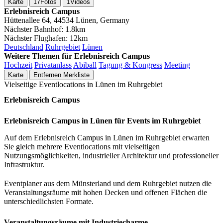
Karte
17
Fotos
1
Videos
Erlebnisreich Campus
Hüttenallee 64, 44534 Lünen, Germany
Nächster Bahnhof:
1.8km
Nächster Flughafen:
12km
Deutschland
Ruhrgebiet
Lünen
Weitere Themen für Erlebnisreich Campus
Hochzeit
Privatanlass
Abiball
Tagung & Kongress
Meeting
Karte
Entfernen
Merkliste
Vielseitige Eventlocations in Lünen im Ruhrgebiet
Erlebnisreich Campus
Erlebnisreich Campus in Lünen für Events im Ruhrgebiet
Auf dem Erlebnisreich Campus in Lünen im Ruhrgebiet erwarten
Sie gleich mehrere Eventlocations mit vielseitigen
Nutzungsmöglichkeiten, industrieller Architektur und professioneller
Infrastruktur.
Eventplaner aus dem Münsterland und dem Ruhrgebiet nutzen die
Veranstaltungsräume mit hohen Decken und offenen Flächen die
unterschiedlichsten Formate.
Veranstaltungsräume mit Industriecharme