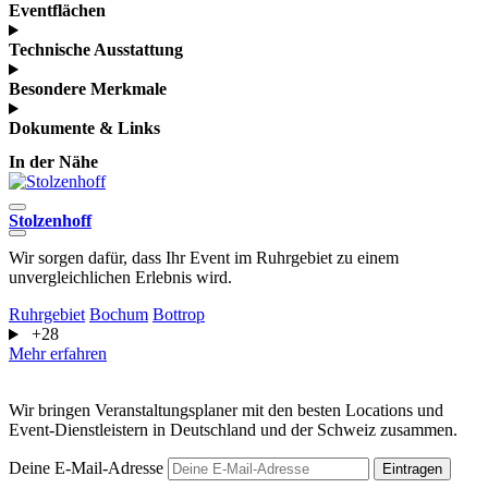
Eventflächen
Technische Ausstattung
Besondere Merkmale
Dokumente & Links
In der Nähe
Stolzenhoff
L
Wir sorgen dafür, dass Ihr Event im Ruhrgebiet zu einem
D
unvergleichlichen Erlebnis wird.
P
Ruhrgebiet
Bochum
Bottrop
R
+28
M
Mehr erfahren
Wir bringen Veranstaltungsplaner mit den besten Locations und
Event-Dienstleistern in Deutschland und der Schweiz zusammen.
Deine E-Mail-Adresse
Eintragen