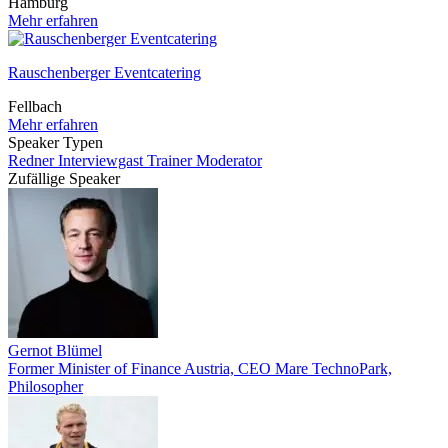
Hamburg
Mehr erfahren
Rauschenberger Eventcatering
Fellbach
Mehr erfahren
Speaker Typen
Redner
Interviewgast
Trainer
Moderator
Zufällige Speaker
Gernot Blümel
Former Minister of Finance Austria, CEO Mare TechnoPark,
Philosopher