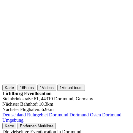
Karte
16
Fotos
1
Videos
1
Virtual tours
Lichtburg Eventlocation
Steinbrinkstraße 61, 44319 Dortmund, Germany
Nächster Bahnhof:
10.3km
Nächster Flughafen:
6.9km
Deutschland
Ruhrgebiet
Dortmund
Dortmund Osten
Dortmund
Umgebung
Karte
Entfernen
Merkliste
Die vielseitige Eventlocation in Dortmund