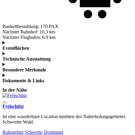
Bankettbestuhlung:
170 PAX
Nächster Bahnhof:
10.3 km
Nächster Flughafen:
6.9 km
Eventflächen
Technische Ausstattung
Besondere Merkmale
Dokumente & Links
In der Nähe
Freischütz
Ist eine wunderbare Location inmitten des Naherholungsgebietes
A
Schwerter Wald.
L
Ruhrgebiet
Schwerte
Dortmund
R