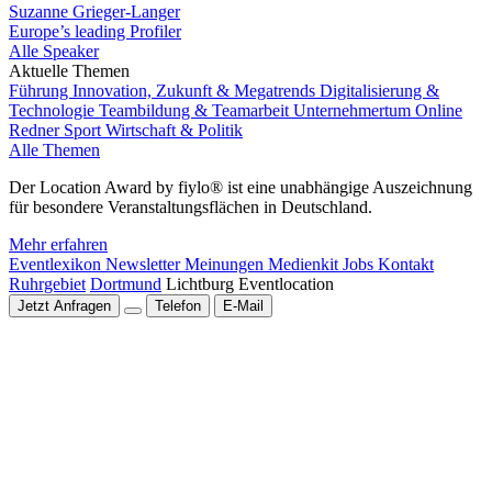
Suzanne Grieger-Langer
Europe’s leading Profiler
Alle Speaker
Aktuelle Themen
Führung
Innovation, Zukunft & Megatrends
Digitalisierung &
Technologie
Teambildung & Teamarbeit
Unternehmertum
Online
Redner
Sport
Wirtschaft & Politik
Alle Themen
Der Location Award by fiylo® ist eine unabhängige Auszeichnung
für besondere Veranstaltungsflächen in Deutschland.
Mehr erfahren
Eventlexikon
Newsletter
Meinungen
Medienkit
Jobs
Kontakt
Ruhrgebiet
Dortmund
Lichtburg Eventlocation
Jetzt Anfragen
Telefon
E-Mail