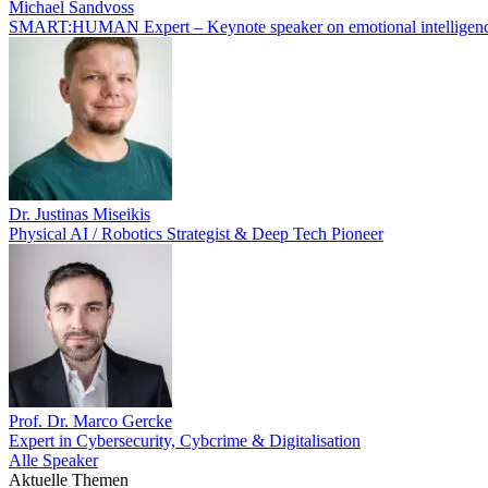
Michael Sandvoss
SMART:HUMAN Expert – Keynote speaker on emotional intelligenc
Dr. Justinas Miseikis
Physical AI / Robotics Strategist & Deep Tech Pioneer
Prof. Dr. Marco Gercke
Expert in Cybersecurity, Cybcrime & Digitalisation
Alle Speaker
Aktuelle Themen