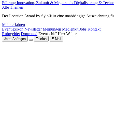
Führung
Innovation, Zukunft & Megatrends
Digitalisierung & Techn
Alle Themen
Der Location Award by fiylo® ist eine unabhängige Auszeichnung für
Mehr erfahren
Eventlexikon
Newsletter
Meinungen
Medienkit
Jobs
Kontakt
Ruhrgebiet
Dortmund
Eventschiff Herr Walter
Jetzt Anfragen
Telefon
E-Mail