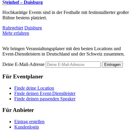
Steinhof – Duisburg
H
Hochkarätige Events sind in der Festhalle mit festinstallierter großer
D
Bühne bestens platziert.
v
Ruhrgebiet
Duisburg
D
Mehr erfahren
M
Wir bringen Veranstaltungsplaner mit den besten Locations und
Event-Dienstleistern in Deutschland und der Schweiz zusammen.
Deine E-Mail-Adresse
Eintragen
Für Eventplaner
Finde deine Location
Finde deinen Event-Dienstleister
Finde deinen passenden Speaker
Für Anbieter
Eintrag erstellen
Kundenlogin