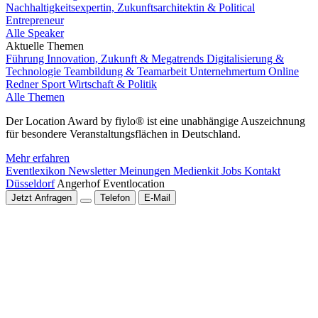
Nachhaltigkeitsexpertin, Zukunftsarchitektin & Political
Entrepreneur
Alle Speaker
Aktuelle Themen
Führung
Innovation, Zukunft & Megatrends
Digitalisierung &
Technologie
Teambildung & Teamarbeit
Unternehmertum
Online
Redner
Sport
Wirtschaft & Politik
Alle Themen
Der Location Award by fiylo® ist eine unabhängige Auszeichnung
für besondere Veranstaltungsflächen in Deutschland.
Mehr erfahren
Eventlexikon
Newsletter
Meinungen
Medienkit
Jobs
Kontakt
Düsseldorf
Angerhof Eventlocation
Jetzt Anfragen
Telefon
E-Mail