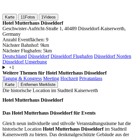
Karte
11
Fotos
1
Videos
Hotel Mutterhaus Düsseldorf
Geschwister-Aufricht-Straße 1, 40489 Düsseldorf-Kaiserwerth,
Germany
Anzahl Eventflächen:
9
Nächster Bahnhof:
9km
Nächster Flughafen:
5km
Deutschland
Düsseldorf
Düsseldorf Flughafen
Düsseldorf Norden
Düsseldorf Umgebung
+1
Weitere Themen für Hotel Mutterhaus Düsseldorf
Tagung & Kongress
Meeting
Hochzeit
Privatanlass
Karte
Entfernen
Merkliste
Die historische Location im Stadtteil Kaiserwerth
Hotel Mutterhaus Düsseldorf
Das Hotel Mutterhaus Düsseldorf für Events
Gleich neun individuelle und stilvolle Veranstaltungsräume hat die
historische Location
Hotel Mutterhaus Düsseldorf
im Stadtteil
Kaiserswerth zu bieten. Das denkmalgeschützte Gebäude aus der