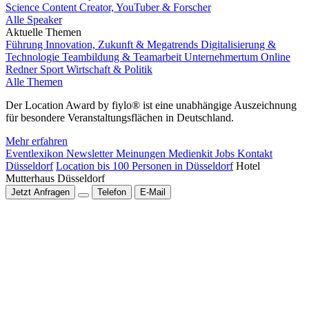
Science Content Creator, YouTuber & Forscher
Alle Speaker
Aktuelle Themen
Führung
Innovation, Zukunft & Megatrends
Digitalisierung &
Technologie
Teambildung & Teamarbeit
Unternehmertum
Online
Redner
Sport
Wirtschaft & Politik
Alle Themen
Der Location Award by fiylo® ist eine unabhängige Auszeichnung
für besondere Veranstaltungsflächen in Deutschland.
Mehr erfahren
Eventlexikon
Newsletter
Meinungen
Medienkit
Jobs
Kontakt
Düsseldorf
Location bis 100 Personen in Düsseldorf
Hotel
Mutterhaus Düsseldorf
Jetzt Anfragen
Telefon
E-Mail