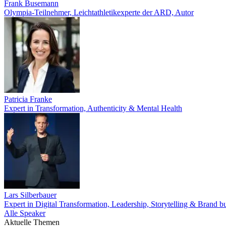
Frank Busemann
Olympia-Teilnehmer, Leichtathletikexperte der ARD, Autor
Patricia Franke
Expert in Transformation, Authenticity & Mental Health
Lars Silberbauer
Expert in Digital Transformation, Leadership, Storytelling & Brand b
Alle Speaker
Aktuelle Themen