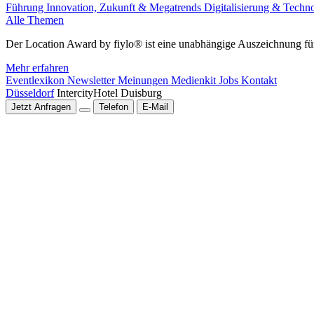
Führung
Innovation, Zukunft & Megatrends
Digitalisierung & Techn
Alle Themen
Der Location Award by fiylo® ist eine unabhängige Auszeichnung für
Mehr erfahren
Eventlexikon
Newsletter
Meinungen
Medienkit
Jobs
Kontakt
Düsseldorf
IntercityHotel Duisburg
Jetzt Anfragen
Telefon
E-Mail