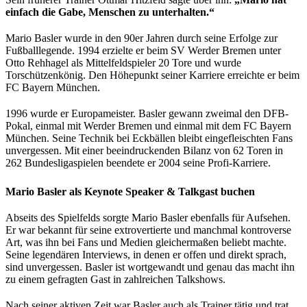
einfach die Gabe, Menschen zu unterhalten.“
Mario Basler wurde in den 90er Jahren durch seine Erfolge zur
Fußballlegende. 1994 erzielte er beim SV Werder Bremen unter
Otto Rehhagel als Mittelfeldspieler 20 Tore und wurde
Torschützenkönig. Den Höhepunkt seiner Karriere erreichte er beim
FC Bayern München.
1996 wurde er Europameister. Basler gewann zweimal den DFB-
Pokal, einmal mit Werder Bremen und einmal mit dem FC Bayern
München. Seine Technik bei Eckbällen bleibt eingefleischten Fans
unvergessen. Mit einer beeindruckenden Bilanz von 62 Toren in
262 Bundesligaspielen beendete er 2004 seine Profi-Karriere.
Mario Basler als Keynote Speaker & Talkgast buchen
Abseits des Spielfelds sorgte Mario Basler ebenfalls für Aufsehen.
Er war bekannt für seine extrovertierte und manchmal kontroverse
Art, was ihn bei Fans und Medien gleichermaßen beliebt machte.
Seine legendären Interviews, in denen er offen und direkt sprach,
sind unvergessen. Basler ist wortgewandt und genau das macht ihn
zu einem gefragten Gast in zahlreichen Talkshows.
Nach seiner aktiven Zeit war Basler auch als Trainer tätig und trat