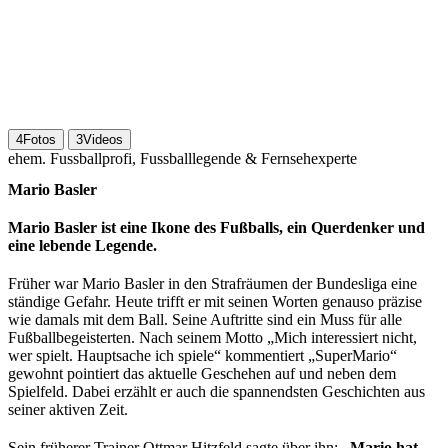
4
Fotos
3
Videos
ehem. Fussballprofi, Fussballlegende & Fernsehexperte
Mario Basler
Mario Basler ist eine Ikone des Fußballs, ein Querdenker und
eine lebende Legende.
Früher war Mario Basler in den Strafräumen der Bundesliga eine
ständige Gefahr. Heute trifft er mit seinen Worten genauso präzise
wie damals mit dem Ball. Seine Auftritte sind ein Muss für alle
Fußballbegeisterten. Nach seinem Motto „Mich interessiert nicht,
wer spielt. Hauptsache ich spiele“ kommentiert „SuperMario“
gewohnt pointiert das aktuelle Geschehen auf und neben dem
Spielfeld. Dabei erzählt er auch die spannendsten Geschichten aus
seiner aktiven Zeit.
Sein früherer Trainer Ottmar Hitzfeld sagte über ihn:
„Mario hat