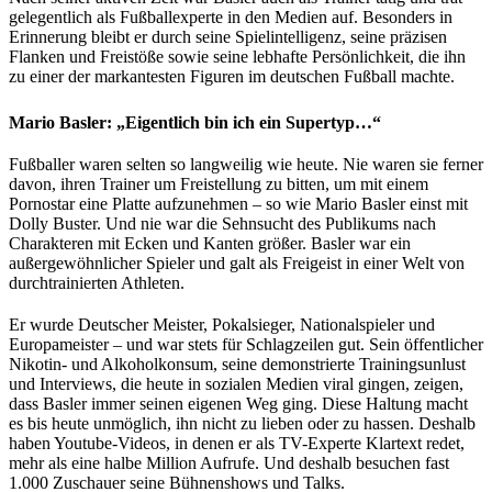
gelegentlich als Fußballexperte in den Medien auf. Besonders in
Erinnerung bleibt er durch seine Spielintelligenz, seine präzisen
Flanken und Freistöße sowie seine lebhafte Persönlichkeit, die ihn
zu einer der markantesten Figuren im deutschen Fußball machte.
Mario Basler: „Eigentlich bin ich ein Supertyp…“
Fußballer waren selten so langweilig wie heute. Nie waren sie ferner
davon, ihren Trainer um Freistellung zu bitten, um mit einem
Pornostar eine Platte aufzunehmen – so wie Mario Basler einst mit
Dolly Buster. Und nie war die Sehnsucht des Publikums nach
Charakteren mit Ecken und Kanten größer. Basler war ein
außergewöhnlicher Spieler und galt als Freigeist in einer Welt von
durchtrainierten Athleten.
Er wurde Deutscher Meister, Pokalsieger, Nationalspieler und
Europameister – und war stets für Schlagzeilen gut. Sein öffentlicher
Nikotin- und Alkoholkonsum, seine demonstrierte Trainingsunlust
und Interviews, die heute in sozialen Medien viral gingen, zeigen,
dass Basler immer seinen eigenen Weg ging. Diese Haltung macht
es bis heute unmöglich, ihn nicht zu lieben oder zu hassen. Deshalb
haben Youtube-Videos, in denen er als TV-Experte Klartext redet,
mehr als eine halbe Million Aufrufe. Und deshalb besuchen fast
1.000 Zuschauer seine Bühnenshows und Talks.