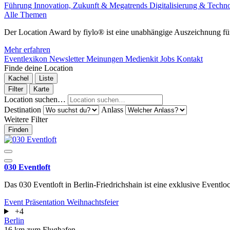
Führung
Innovation, Zukunft & Megatrends
Digitalisierung & Techn
Alle Themen
Der Location Award by fiylo® ist eine unabhängige Auszeichnung für
Mehr erfahren
Eventlexikon
Newsletter
Meinungen
Medienkit
Jobs
Kontakt
Finde deine Location
Kachel
Liste
Filter
Karte
Location suchen…
Destination
Anlass
Weitere Filter
Finden
030 Eventloft
Das 030 Eventloft in Berlin-Friedrichshain ist eine exklusive Eventloc
Event
Präsentation
Weihnachtsfeier
+4
Berlin
16 km zum Flughafen