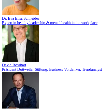
Dr. Eva Elisa Schneider
Expert in healthy leadership & mental health in the workplace
David Bosshart
Präsident Duttweiler-Stiftung, Business-Vordenker, Trendanalyst