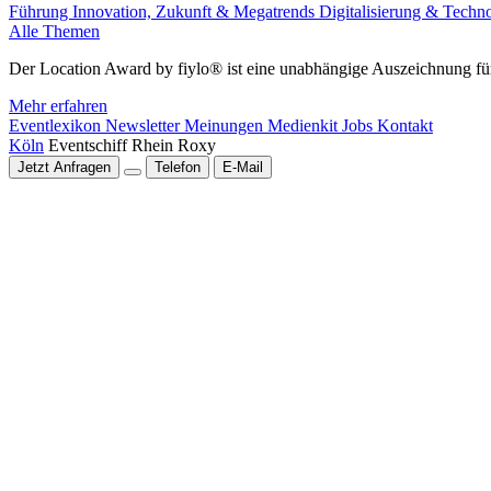
Führung
Innovation, Zukunft & Megatrends
Digitalisierung & Techn
Alle Themen
Der Location Award by fiylo® ist eine unabhängige Auszeichnung für
Mehr erfahren
Eventlexikon
Newsletter
Meinungen
Medienkit
Jobs
Kontakt
Köln
Eventschiff Rhein Roxy
Jetzt Anfragen
Telefon
E-Mail