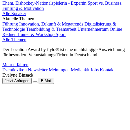
Ehem. Eishockey-Nationalspielerin - Expertin Sport vs. Business,
Führung & Motivation
Alle Speaker
Aktuelle Themen
Führung
Innovation, Zukunft & Megatrends
Digitalisierung &
Technologie
Teambildung & Teamarbeit
Unternehmertum
Online
Redner
Trainer & Workshop
Sport
Alle Themen
Der Location Award by fiylo® ist eine unabhängige Auszeichnung
für besondere Veranstaltungsflächen in Deutschland.
Mehr erfahren
Eventlexikon
Newsletter
Meinungen
Medienkit
Jobs
Kontakt
Evelyne Binsack
Jetzt Anfragen
E-Mail