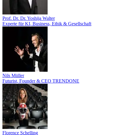
Prof. Dr. Dr. Yoshija Walter
Experte für KI, Business, Ethik & Gesellschaft
Nils Müller
Futurist, Founder & CEO TRENDONE
Florence Schelling