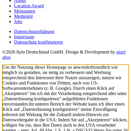
About
Location Award
Meinungen
Medienkit
Jobs
Datenschutzerklärung
Impressum
Datenschutz konfigurieren
©2026 fiylo Deutschland GmbH. Design & Development by
pixel
ahoi
.
Um die Nutzung dieser Homepage so anwenderfreundlich wie
möglich zu gestalten, sie stetig zu verbessern und Werbung
entsprechend den Interessen ihrer Nutzer anzuzeigen, nutzen wir
Cookies und Funktionen von Dritten, auch von US-
Softwareunternehmen (z. B. Google). Durch einen Klick auf
„Akzeptieren“ bin ich mit der Verarbeitung entsprechend aller unter
„Datenerfassung konfigurieren“ aufgeführten Funktionen
einverstanden.
Im unteren Bereich der Website kann ich über einen
Klick auf „Datenerfassung konfigurieren“ meine Einwilligung
jederzeit mit Wirkung für die Zukunft ändern.
Hinweis zur
Datenweitergabe in die USA: Indem Sie auf „Akzeptieren“ klicken,
willigen Sie ein, dass Ihre Daten auch in den USA verarbeitet
werden – gem. Art. 49 Abs. 1 S. 1 lit. a DSGVO.
Wenn Sie unter 16