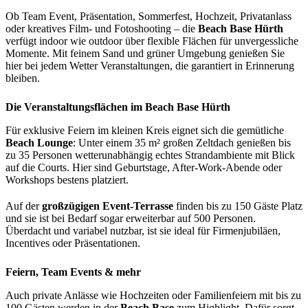
Ob Team Event, Präsentation, Sommerfest, Hochzeit, Privatanlass
oder kreatives Film- und Fotoshooting – die
Beach Base Hürth
verfügt indoor wie outdoor über flexible Flächen für unvergessliche
Momente. Mit feinem Sand und grüner Umgebung genießen Sie
hier bei jedem Wetter Veranstaltungen, die garantiert in Erinnerung
bleiben.
Die Veranstaltungsflächen im Beach Base Hürth
Für exklusive Feiern im kleinen Kreis eignet sich die gemütliche
Beach Lounge
: Unter einem 35 m² großen Zeltdach genießen bis
zu 35 Personen wetterunabhängig echtes Strandambiente mit Blick
auf die Courts. Hier sind Geburtstage, After-Work-Abende oder
Workshops bestens platziert.
Auf der
großzügigen Event-Terrasse
finden bis zu 150 Gäste Platz
und sie ist bei Bedarf sogar erweiterbar auf 500 Personen.
Überdacht und variabel nutzbar, ist sie ideal für Firmenjubiläen,
Incentives oder Präsentationen.
Feiern, Team Events & mehr
Auch private Anlässe wie Hochzeiten oder Familienfeiern mit bis zu
100 Gästen werden in der
Beach Base
zum Highlight. Dafür sorgt