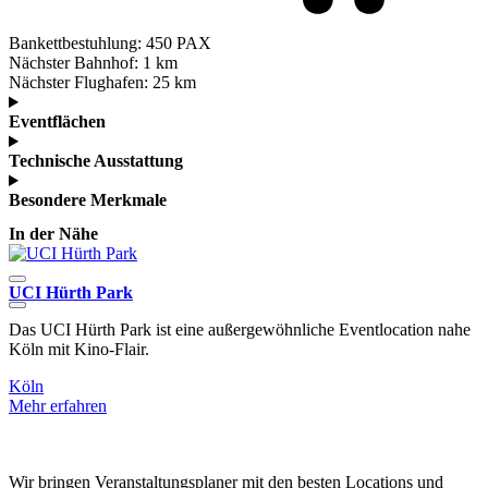
Bankettbestuhlung:
450 PAX
Nächster Bahnhof:
1 km
Nächster Flughafen:
25 km
Eventflächen
Technische Ausstattung
Besondere Merkmale
In der Nähe
UCI Hürth Park
S
Das UCI Hürth Park ist eine außergewöhnliche Eventlocation nahe
B
Köln mit Kino-Flair.
E
Köln
K
Mehr erfahren
M
Wir bringen Veranstaltungsplaner mit den besten Locations und