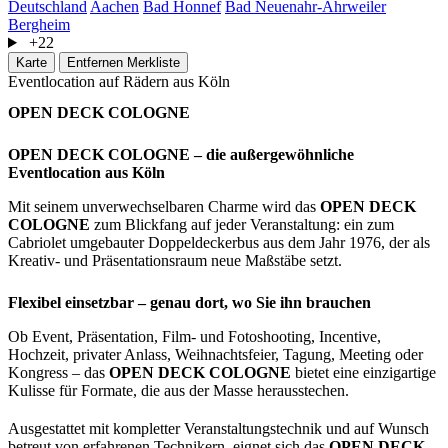
Deutschland
Aachen
Bad Honnef
Bad Neuenahr-Ahrweiler
Bergheim
+22
Karte
Entfernen
Merkliste
Eventlocation auf Rädern aus Köln
OPEN DECK COLOGNE
OPEN DECK COLOGNE – die außergewöhnliche
Eventlocation aus Köln
Mit seinem unverwechselbaren Charme wird das
OPEN DECK
COLOGNE
zum Blickfang auf jeder Veranstaltung: ein zum
Cabriolet umgebauter Doppeldeckerbus aus dem Jahr 1976, der als
Kreativ- und Präsentationsraum neue Maßstäbe setzt.
Flexibel einsetzbar – genau dort, wo Sie ihn brauchen
Ob Event, Präsentation, Film- und Fotoshooting, Incentive,
Hochzeit, privater Anlass, Weihnachtsfeier, Tagung, Meeting oder
Kongress – das
OPEN DECK COLOGNE
bietet eine einzigartige
Kulisse für Formate, die aus der Masse herausstechen.
Ausgestattet mit kompletter Veranstaltungstechnik und auf Wunsch
betreut von erfahrenen Technikern, eignet sich das
OPEN DECK