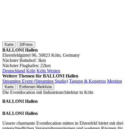
Karte
10
Fotos
BALLONI Hallen
Ehrenfeldgürtel 96, 50823 Köln, Germany
Nächster Bahnhof:
3km
Nächster Flughafen:
22km
Deutschland
Köln
Köln Westen
Weitere Themen für BALLONI Hallen
Streaming Event (Streaming Studio)
Tagung & Kongress
Meeting
Karte
Entfernen
Merkliste
Die Eventlocation mit Industriearchitektur in Köln
BALLONI Hallen
BALLONI Hallen
Unsere charmante Eventlocation mitten in Ehrenfeld bietet mit drei
unterschiedlichen Veranstaltungsräumen und weiteren Räumen für