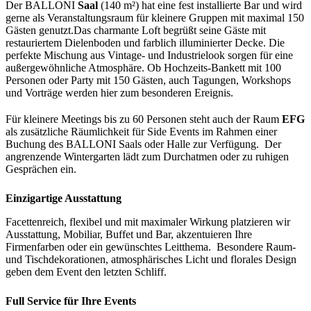
Der BALLONI
Saal
(140 m²) hat eine fest installierte Bar und wird
gerne als Veranstaltungsraum für kleinere Gruppen mit maximal 150
Gästen genutzt.Das charmante Loft begrüßt seine Gäste mit
restauriertem Dielenboden und farblich illuminierter Decke. Die
perfekte Mischung aus Vintage- und Industrielook sorgen für eine
außergewöhnliche Atmosphäre. Ob Hochzeits-Bankett mit 100
Personen oder Party mit 150 Gästen, auch Tagungen, Workshops
und Vorträge werden hier zum besonderen Ereignis.
Für kleinere Meetings bis zu 60 Personen steht auch der Raum
EFG
als zusätzliche Räumlichkeit für Side Events im Rahmen einer
Buchung des BALLONI Saals oder Halle zur Verfügung. Der
angrenzende Wintergarten lädt zum Durchatmen oder zu ruhigen
Gesprächen ein.
Einzigartige Ausstattung
Facettenreich, flexibel und mit maximaler Wirkung platzieren wir
Ausstattung, Mobiliar, Buffet und Bar, akzentuieren Ihre
Firmenfarben oder ein gewünschtes Leitthema. Besondere Raum-
und Tischdekorationen, atmosphärisches Licht und florales Design
geben dem Event den letzten Schliff.
Full Service für Ihre Events