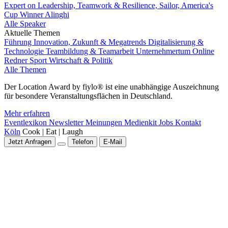
Expert on Leadership, Teamwork & Resilience, Sailor, America's
Cup Winner Alinghi
Alle Speaker
Aktuelle Themen
Führung
Innovation, Zukunft & Megatrends
Digitalisierung &
Technologie
Teambildung & Teamarbeit
Unternehmertum
Online
Redner
Sport
Wirtschaft & Politik
Alle Themen
Der Location Award by fiylo® ist eine unabhängige Auszeichnung
für besondere Veranstaltungsflächen in Deutschland.
Mehr erfahren
Eventlexikon
Newsletter
Meinungen
Medienkit
Jobs
Kontakt
Köln
Cook | Eat | Laugh
Jetzt Anfragen
Telefon
E-Mail