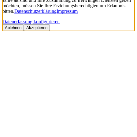
Jahre alt sind und Ihre Zustimmung zu freiwilligen Diensten geben
möchten, müssen Sie Ihre Erziehungsberechtigten um Erlaubnis
bitten.
Datenschutzerklärung
Impressum
Datenerfassung konfigurieren
Ablehnen
Akzeptieren