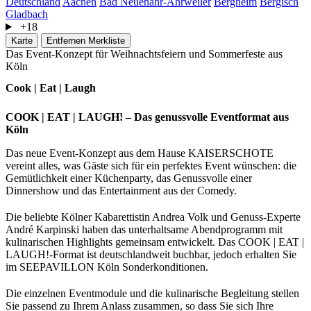
Deutschland
Aachen
Bad Neuenahr-Ahrweiler
Bergheim
Bergisch
Gladbach
+18
Karte
Entfernen
Merkliste
Das Event-Konzept für Weihnachtsfeiern und Sommerfeste aus
Köln
Cook | Eat | Laugh
COOK | EAT | LAUGH! – Das genussvolle Eventformat aus
Köln
Das neue Event-Konzept aus dem Hause KAISERSCHOTE
vereint alles, was Gäste sich für ein perfektes Event wünschen: die
Gemütlichkeit einer Küchenparty, das Genussvolle einer
Dinnershow und das Entertainment aus der Comedy.
Die beliebte Kölner Kabarettistin Andrea Volk und Genuss-Experte
André Karpinski haben das unterhaltsame Abendprogramm mit
kulinarischen Highlights gemeinsam entwickelt. Das COOK | EAT |
LAUGH!-Format ist deutschlandweit buchbar, jedoch erhalten Sie
im SEEPAVILLON Köln Sonderkonditionen.
Die einzelnen Eventmodule und die kulinarische Begleitung stellen
Sie passend zu Ihrem Anlass zusammen, so dass Sie sich Ihre