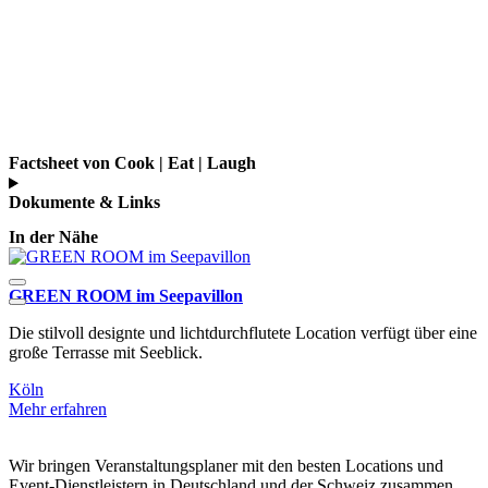
Factsheet von Cook | Eat | Laugh
Dokumente & Links
In der Nähe
GREEN ROOM im Seepavillon
S
Die stilvoll designte und lichtdurchflutete Location verfügt über eine
B
große Terrasse mit Seeblick.
V
Köln
K
Mehr erfahren
M
Wir bringen Veranstaltungsplaner mit den besten Locations und
Event-Dienstleistern in Deutschland und der Schweiz zusammen.