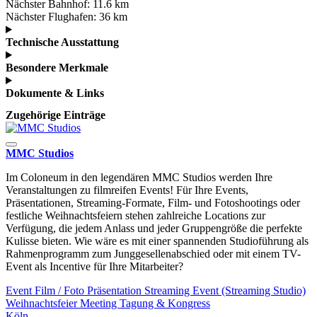
Nächster Bahnhof:
11.6 km
Nächster Flughafen:
36 km
Technische Ausstattung
Besondere Merkmale
Dokumente & Links
Zugehörige Einträge
MMC Studios
Im Coloneum in den legendären MMC Studios werden Ihre
Veranstaltungen zu filmreifen Events! Für Ihre Events,
Präsentationen, Streaming-Formate, Film- und Fotoshootings oder
festliche Weihnachtsfeiern stehen zahlreiche Locations zur
Verfügung, die jedem Anlass und jeder Gruppengröße die perfekte
Kulisse bieten. Wie wäre es mit einer spannenden Studioführung als
Rahmenprogramm zum Junggesellenabschied oder mit einem TV-
Event als Incentive für Ihre Mitarbeiter?
Event
Film / Foto
Präsentation
Streaming Event (Streaming Studio)
Weihnachtsfeier
Meeting
Tagung & Kongress
Köln