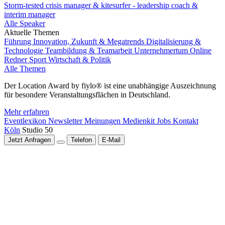
Storm-tested crisis manager & kitesurfer - leadership coach &
interim manager
Alle Speaker
Aktuelle Themen
Führung
Innovation, Zukunft & Megatrends
Digitalisierung &
Technologie
Teambildung & Teamarbeit
Unternehmertum
Online
Redner
Sport
Wirtschaft & Politik
Alle Themen
Der Location Award by fiylo® ist eine unabhängige Auszeichnung
für besondere Veranstaltungsflächen in Deutschland.
Mehr erfahren
Eventlexikon
Newsletter
Meinungen
Medienkit
Jobs
Kontakt
Köln
Studio 50
Jetzt Anfragen
Telefon
E-Mail