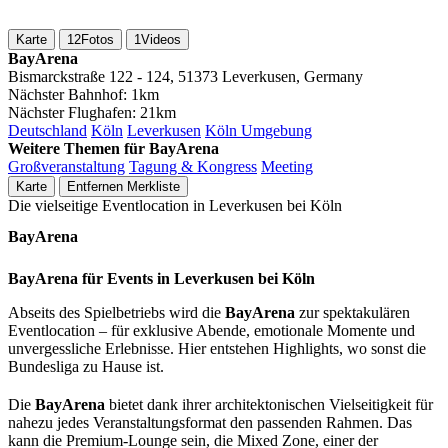
Karte
12
Fotos
1
Videos
BayArena
Bismarckstraße 122 - 124, 51373 Leverkusen, Germany
Nächster Bahnhof:
1km
Nächster Flughafen:
21km
Deutschland
Köln
Leverkusen
Köln Umgebung
Weitere Themen für BayArena
Großveranstaltung
Tagung & Kongress
Meeting
Karte
Entfernen
Merkliste
Die vielseitige Eventlocation in Leverkusen bei Köln
BayArena
BayArena für Events in Leverkusen bei Köln
Abseits des Spielbetriebs wird die
BayArena
zur spektakulären
Eventlocation – für exklusive Abende, emotionale Momente und
unvergessliche Erlebnisse. Hier entstehen Highlights, wo sonst die
Bundesliga zu Hause ist.
Die
BayArena
bietet dank ihrer architektonischen Vielseitigkeit für
nahezu jedes Veranstaltungsformat den passenden Rahmen. Das
kann die Premium-Lounge sein, die Mixed Zone, einer der