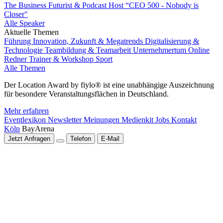
The Business Futurist & Podcast Host “CEO 500 - Nobody is
Closer"
Alle Speaker
Aktuelle Themen
Führung
Innovation, Zukunft & Megatrends
Digitalisierung &
Technologie
Teambildung & Teamarbeit
Unternehmertum
Online
Redner
Trainer & Workshop
Sport
Alle Themen
Der Location Award by fiylo® ist eine unabhängige Auszeichnung
für besondere Veranstaltungsflächen in Deutschland.
Mehr erfahren
Eventlexikon
Newsletter
Meinungen
Medienkit
Jobs
Kontakt
Köln
BayArena
Jetzt Anfragen
Telefon
E-Mail