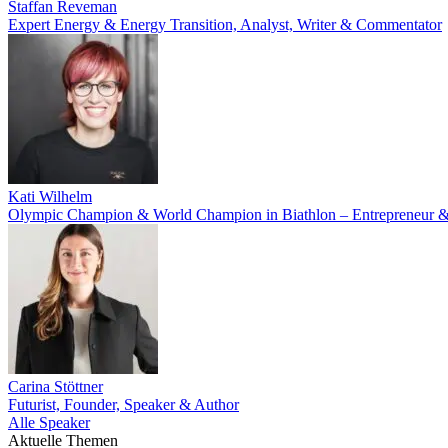
Staffan Reveman
Expert Energy & Energy Transition, Analyst, Writer & Commentator
Kati Wilhelm
Olympic Champion & World Champion in Biathlon – Entrepreneur & P
Carina Stöttner
Futurist, Founder, Speaker & Author
Alle Speaker
Aktuelle Themen