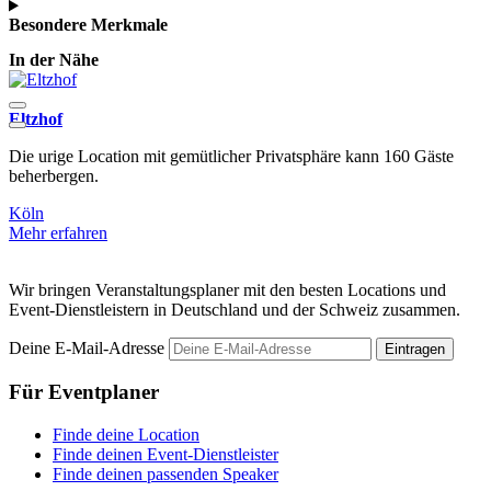
Besondere Merkmale
In der Nähe
Eltzhof
3
Die urige Location mit gemütlicher Privatsphäre kann 160 Gäste
F
beherbergen.
u
Köln
K
Mehr erfahren
M
Wir bringen Veranstaltungsplaner mit den besten Locations und
Event-Dienstleistern in Deutschland und der Schweiz zusammen.
Deine E-Mail-Adresse
Eintragen
Für Eventplaner
Finde deine Location
Finde deinen Event-Dienstleister
Finde deinen passenden Speaker