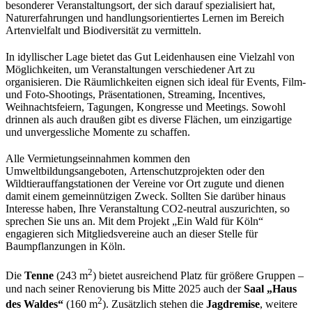
besonderer Veranstaltungsort, der sich darauf spezialisiert hat,
Naturerfahrungen und handlungsorientiertes Lernen im Bereich
Artenvielfalt und Biodiversität zu vermitteln.
In idyllischer Lage bietet das Gut Leidenhausen eine Vielzahl von
Möglichkeiten, um Veranstaltungen verschiedener Art zu
organisieren. Die Räumlichkeiten eignen sich ideal für Events, Film-
und Foto-Shootings, Präsentationen, Streaming, Incentives,
Weihnachtsfeiern, Tagungen, Kongresse und Meetings. Sowohl
drinnen als auch draußen gibt es diverse Flächen, um einzigartige
und unvergessliche Momente zu schaffen.
Alle Vermietungseinnahmen kommen den
Umweltbildungsangeboten, Artenschutzprojekten oder den
Wildtierauffangstationen der Vereine vor Ort zugute und dienen
damit einem gemeinnützigen Zweck. Sollten Sie darüber hinaus
Interesse haben, Ihre Veranstaltung CO2-neutral auszurichten, so
sprechen Sie uns an. Mit dem Projekt „Ein Wald für Köln“
engagieren sich Mitgliedsvereine auch an dieser Stelle für
Baumpflanzungen in Köln.
2
Die
Tenne
(243 m
) bietet ausreichend Platz für größere Gruppen –
und nach seiner Renovierung bis Mitte 2025 auch der
Saal „Haus
2
des Waldes“
(160 m
). Zusätzlich stehen die
Jagdremise
, weitere