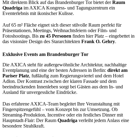
Mit direktem Blick auf das Brandenburger Tor bietet der
Raum
Quadriga
im AXICA Kongress- und Tagungszentrum ein
Eventerlebnis mit ikonischer Kulisse.
Auf 65 m² Fläche eignet sich dieser stilvolle Raum perfekt für
Präsentationen, Meetings, Weihnachtsfeiern oder Film- und
Fotoshootings. Bis
zu 45 Personen
finden hier Platz – eingebettet in
das visionäre Design des Stararchitekten
Frank O. Gehry
.
Exklusive Events am Brandenburger Tor
Die AXICA steht für außergewöhnliche Architektur, nachhaltige
Eventplanung und eine der besten Adressen in Berlin:
direkt am
Pariser Platz
, fußläufig zum Regierungsviertel und dem Hotel
Adlon. Der Kontrast zwischen der klaren Fassade und dem
beeindruckenden Innenleben sorgt bei Gästen aus dem In- und
Ausland für unvergessliche Eindrücke.
Das erfahrene AXICA-Team begleitet Ihre Veranstaltung mit
Fingerspitzengefühl – vom Konzept bis zur Umsetzung. Ob
Streaming-Produktion, Incentive oder ein festliches Dinner mit
Hauptstadt-Flair: Der Raum
Quadriga
verleiht jedem Anlass eine
besondere Strahlkraft.