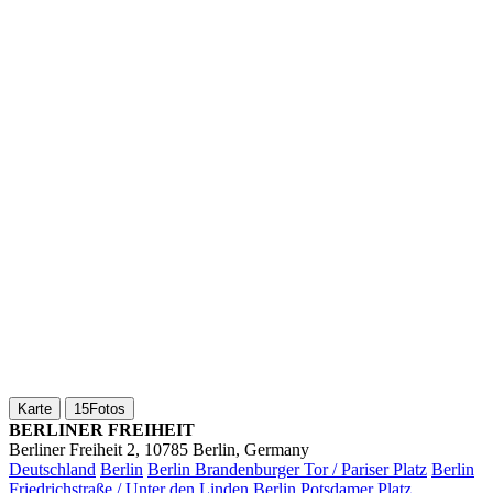
Karte
15
Fotos
BERLINER FREIHEIT
Berliner Freiheit 2, 10785 Berlin, Germany
Deutschland
Berlin
Berlin Brandenburger Tor / Pariser Platz
Berlin
Friedrichstraße / Unter den Linden
Berlin Potsdamer Platz