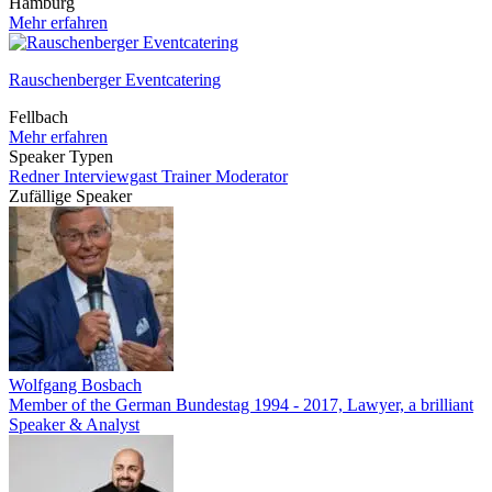
Hamburg
Mehr erfahren
Rauschenberger Eventcatering
Fellbach
Mehr erfahren
Speaker Typen
Redner
Interviewgast
Trainer
Moderator
Zufällige Speaker
Wolfgang Bosbach
Member of the German Bundestag 1994 - 2017, Lawyer, a brilliant
Speaker & Analyst