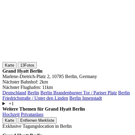
Karte
13
Fotos
Grand Hyatt Berlin
Marlene-Dietrich-Platz 2, 10785 Berlin, Germany
Nächster Bahnhof:
2km
Nächster Flughafen:
11km
Deutschland
Berlin
Berlin Brandenburger Tor / Pariser Platz
Berlin
Friedrichstraße / Unter den Linden
Berlin Innenstadt
+1
Weitere Themen für Grand Hyatt Berlin
Hochzeit
Privatanlass
Karte
Entfernen
Merkliste
Exklusive Tagungslocation in Berlin