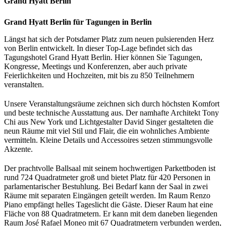
Grand Hyatt Berlin
Grand Hyatt Berlin für Tagungen in Berlin
Längst hat sich der Potsdamer Platz zum neuen pulsierenden Herz
von Berlin entwickelt. In dieser Top-Lage befindet sich das
Tagungshotel Grand Hyatt Berlin. Hier können Sie Tagungen,
Kongresse, Meetings und Konferenzen, aber auch private
Feierlichkeiten und Hochzeiten, mit bis zu 850 Teilnehmern
veranstalten.
Unsere Veranstaltungsräume zeichnen sich durch höchsten Komfort
und beste technische Ausstattung aus. Der namhafte Architekt Tony
Chi aus New York und Lichtgestalter David Singer gestalteten die
neun Räume mit viel Stil und Flair, die ein wohnliches Ambiente
vermitteln. Kleine Details und Accessoires setzen stimmungsvolle
Akzente.
Der prachtvolle Ballsaal mit seinem hochwertigen Parkettboden ist
rund 724 Quadratmeter groß und bietet Platz für 420 Personen in
parlamentarischer Bestuhlung. Bei Bedarf kann der Saal in zwei
Räume mit separaten Eingängen geteilt werden. Im Raum Renzo
Piano empfängt helles Tageslicht die Gäste. Dieser Raum hat eine
Fläche von 88 Quadratmetern. Er kann mit dem daneben liegenden
Raum José Rafael Moneo mit 67 Quadratmetern verbunden werden,