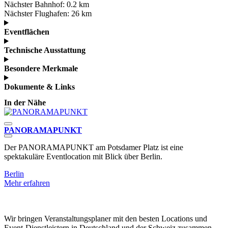
Nächster Bahnhof:
0.2 km
Nächster Flughafen:
26 km
Eventflächen
Technische Ausstattung
Besondere Merkmale
Dokumente & Links
In der Nähe
PANORAMAPUNKT
G
Der PANORAMAPUNKT am Potsdamer Platz ist eine
N
spektakuläre Eventlocation mit Blick über Berlin.
z
Berlin
B
Mehr erfahren
M
Wir bringen Veranstaltungsplaner mit den besten Locations und
Event-Dienstleistern in Deutschland und der Schweiz zusammen.