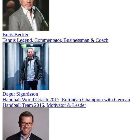
Boris Becker
Tennis Legend, Commentator, Businessman & Coach
Dagur Sigurdsson
Handball World Coach 2015, European Champion with German
Handball Team 2016, Motivator & Leader