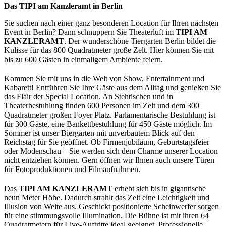
Das TIPI am Kanzleramt in Berlin
Sie suchen nach einer ganz besonderen Location für Ihren nächsten
Event in Berlin? Dann schnuppern Sie Theaterluft im
TIPI AM
KANZLERAMT
. Der wunderschöne Tiergarten Berlin bildet die
Kulisse für das 800 Quadratmeter große Zelt. Hier können Sie mit
bis zu 600 Gästen in einmaligem Ambiente feiern.
Kommen Sie mit uns in die Welt von Show, Entertainment und
Kabarett! Entführen Sie Ihre Gäste aus dem Alltag und genießen Sie
das Flair der Special Location. An Stehtischen und in
Theaterbestuhlung finden 600 Personen im Zelt und dem 300
Quadratmeter großen Foyer Platz. Parlamentarische Bestuhlung ist
für 300 Gäste, eine Bankettbestuhlung für 450 Gäste möglich. Im
Sommer ist unser Biergarten mit unverbautem Blick auf den
Reichstag für Sie geöffnet. Ob Firmenjubiläum, Geburtstagsfeier
oder Modenschau – Sie werden sich dem Charme unserer Location
nicht entziehen können. Gern öffnen wir Ihnen auch unsere Türen
für Fotoproduktionen und Filmaufnahmen.
Das
TIPI AM KANZLERAMT
erhebt sich bis in gigantische
neun Meter Höhe. Dadurch strahlt das Zelt eine Leichtigkeit und
Illusion von Weite aus. Geschickt positionierte Scheinwerfer sorgen
für eine stimmungsvolle Illumination. Die Bühne ist mit ihren 64
Quadratmetern für Live-Auftritte ideal geeignet. Professionelle