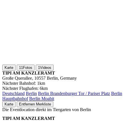
Karte
11
Fotos
1
Videos
TIPI AM KANZLERAMT
Große Querallee, 10557 Berlin, Germany
Nächster Bahnhof:
1km
Nächster Flughafen:
6km
Deutschland
Berlin
Berlin Brandenburger Tor / Pariser Platz
Berlin
Hauptbahnhof
Berlin Moabit
Karte
Entfernen
Merkliste
Die Eventlocation direkt im Tiergarten von Berlin
TIPI AM KANZLERAMT