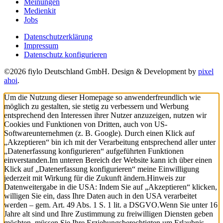
Meinungen
Medienkit
Jobs
Datenschutzerklärung
Impressum
Datenschutz konfigurieren
©2026 fiylo Deutschland GmbH. Design & Development by
pixel
ahoi
.
Um die Nutzung dieser Homepage so anwenderfreundlich wie
möglich zu gestalten, sie stetig zu verbessern und Werbung
entsprechend den Interessen ihrer Nutzer anzuzeigen, nutzen wir
Cookies und Funktionen von Dritten, auch von US-
Softwareunternehmen (z. B. Google). Durch einen Klick auf
„Akzeptieren“ bin ich mit der Verarbeitung entsprechend aller unter
„Datenerfassung konfigurieren“ aufgeführten Funktionen
einverstanden.
Im unteren Bereich der Website kann ich über einen
Klick auf „Datenerfassung konfigurieren“ meine Einwilligung
jederzeit mit Wirkung für die Zukunft ändern.
Hinweis zur
Datenweitergabe in die USA: Indem Sie auf „Akzeptieren“ klicken,
willigen Sie ein, dass Ihre Daten auch in den USA verarbeitet
werden – gem. Art. 49 Abs. 1 S. 1 lit. a DSGVO.
Wenn Sie unter 16
Jahre alt sind und Ihre Zustimmung zu freiwilligen Diensten geben
möchten, müssen Sie Ihre Erziehungsberechtigten um Erlaubnis