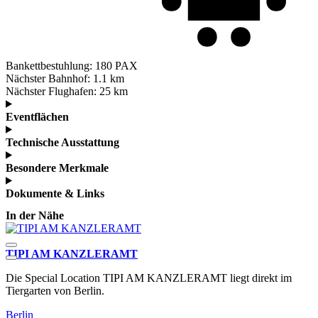
Bankettbestuhlung:
180 PAX
Nächster Bahnhof:
1.1 km
Nächster Flughafen:
25 km
Eventflächen
Technische Ausstattung
Besondere Merkmale
Dokumente & Links
In der Nähe
TIPI AM KANZLERAMT
R
Die Special Location TIPI AM KANZLERAMT liegt direkt im
​
Tiergarten von Berlin.
E
Berlin
B