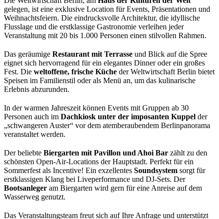
Die Weltwirtschaft Berlin, am
Haus der Kulturen der Welt
gelegen, ist eine exklusive Location für Events, Präsentationen und
Weihnachtsfeiern. Die eindrucksvolle Architektur, die idyllische
Flusslage und die erstklassige Gastronomie verleihen jeder
Veranstaltung mit 20 bis 1.000 Personen einen stilvollen Rahmen.
Das geräumige
Restaurant mit Terrasse
und Blick auf die Spree
eignet sich hervorragend für ein elegantes Dinner oder ein großes
Fest. Die
weltoffene, frische Küche
der Weltwirtschaft Berlin bietet
Speisen im Familienstil oder als Menü an, um das kulinarische
Erlebnis abzurunden.
In der warmen Jahreszeit können Events mit Gruppen ab 30
Personen auch im
Dachkiosk unter der imposanten Kuppel
der
„schwangeren Auster“ vor dem atemberaubendem Berlinpanorama
veranstaltet werden.
Der beliebte
Biergarten mit Pavillon und Ahoi Bar
zählt zu den
schönsten Open-Air-Locations der Hauptstadt. Perfekt für ein
Sommerfest als Incentive! Ein exzellentes
Soundsystem
sorgt für
erstklassigen Klang bei Liveperformance und DJ-Sets. Der
Bootsanleger
am Biergarten wird gern für eine Anreise auf dem
Wasserweg genutzt.
Das Veranstaltungsteam freut sich auf Ihre Anfrage und unterstützt