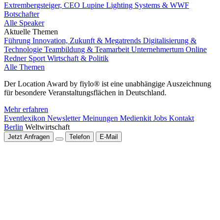
Extrembergsteiger, CEO Lupine Lighting Systems & WWF
Botschafter
Alle Speaker
Aktuelle Themen
Führung
Innovation, Zukunft & Megatrends
Digitalisierung &
Technologie
Teambildung & Teamarbeit
Unternehmertum
Online
Redner
Sport
Wirtschaft & Politik
Alle Themen
Der Location Award by fiylo® ist eine unabhängige Auszeichnung
für besondere Veranstaltungsflächen in Deutschland.
Mehr erfahren
Eventlexikon
Newsletter
Meinungen
Medienkit
Jobs
Kontakt
Berlin
Weltwirtschaft
Jetzt Anfragen
Telefon
E-Mail