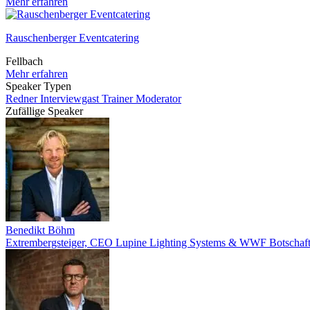
Mehr erfahren
Rauschenberger Eventcatering
Fellbach
Mehr erfahren
Speaker Typen
Redner
Interviewgast
Trainer
Moderator
Zufällige Speaker
Benedikt Böhm
Extrembergsteiger, CEO Lupine Lighting Systems & WWF Botschaft