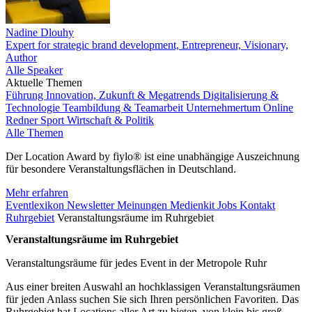
Nadine Dlouhy
Expert for strategic brand development, Entrepreneur, Visionary,
Author
Alle Speaker
Aktuelle Themen
Führung
Innovation, Zukunft & Megatrends
Digitalisierung &
Technologie
Teambildung & Teamarbeit
Unternehmertum
Online
Redner
Sport
Wirtschaft & Politik
Alle Themen
Der Location Award by fiylo® ist eine unabhängige Auszeichnung
für besondere Veranstaltungsflächen in Deutschland.
Mehr erfahren
Eventlexikon
Newsletter
Meinungen
Medienkit
Jobs
Kontakt
Ruhrgebiet
Veranstaltungsräume im Ruhrgebiet
Veranstaltungsräume im Ruhrgebiet
Veranstaltungsräume für jedes Event in der Metropole Ruhr
Aus einer breiten Auswahl an hochklassigen Veranstaltungsräumen
für jeden Anlass suchen Sie sich Ihren persönlichen Favoriten. Das
Ruhrgebiet hat Locations aller Art zu bieten, von klein bis groß,