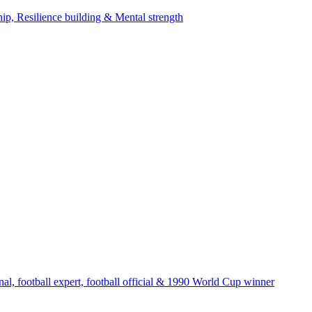
, Resilience building & Mental strength
al, football expert, football official & 1990 World Cup winner