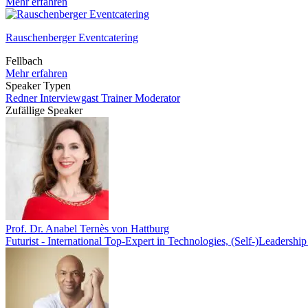
Mehr erfahren
Rauschenberger Eventcatering
Fellbach
Mehr erfahren
Speaker Typen
Redner
Interviewgast
Trainer
Moderator
Zufällige Speaker
Prof. Dr. Anabel Ternès von Hattburg
Futurist - International Top-Expert in Technologies, (Self-)Leadershi