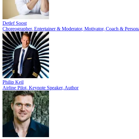
Detlef Soost
Choreographer, Entertainer & Moderator, Motivator, Coach & Persona
Philip Keil
Airline Pilot, Keynote Speaker, Author