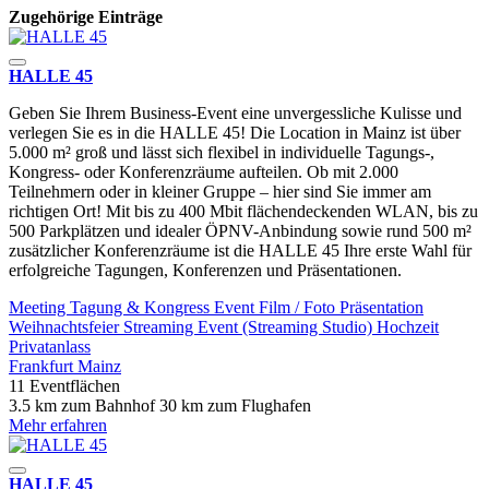
Zugehörige Einträge
HALLE 45
Geben Sie Ihrem Business-Event eine unvergessliche Kulisse und
verlegen Sie es in die HALLE 45! Die Location in Mainz ist über
5.000 m² groß und lässt sich flexibel in individuelle Tagungs-,
Kongress- oder Konferenzräume aufteilen. Ob mit 2.000
Teilnehmern oder in kleiner Gruppe – hier sind Sie immer am
richtigen Ort! Mit bis zu 400 Mbit flächendeckenden WLAN, bis zu
500 Parkplätzen und idealer ÖPNV-Anbindung sowie rund 500 m²
zusätzlicher Konferenzräume ist die HALLE 45 Ihre erste Wahl für
erfolgreiche Tagungen, Konferenzen und Präsentationen.
Meeting
Tagung & Kongress
Event
Film / Foto
Präsentation
Weihnachtsfeier
Streaming Event (Streaming Studio)
Hochzeit
Privatanlass
Frankfurt
Mainz
11 Eventflächen
3.5 km zum Bahnhof
30 km zum Flughafen
Mehr erfahren
HALLE 45