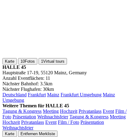
Karte
10
Fotos
1
Virtual tours
HALLE 45
Hauptstraße 17-19, 55120 Mainz, Germany
Anzahl Eventflächen:
11
Nächster Bahnhof:
3.5km
Nächster Flughafen:
30km
Deutschland
Frankfurt
Mainz
Frankfurt Umgebung
Mainz
Umgebung
Weitere Themen für HALLE 45
Tagung & Kongress
Meeting
Hochzeit
Privatanlass
Event
Film /
Foto
Präsentation
Weihnachtsfeier
Tagung & Kongress
Meeting
Hochzeit
Privatanlass
Event
Film / Foto
Präsentation
Weihnachtsfeier
Karte
Entfernen
Merkliste