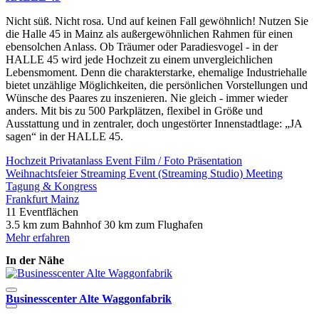
Nicht süß. Nicht rosa. Und auf keinen Fall gewöhnlich! Nutzen Sie
die Halle 45 in Mainz als außergewöhnlichen Rahmen für einen
ebensolchen Anlass. Ob Träumer oder Paradiesvogel - in der
HALLE 45 wird jede Hochzeit zu einem unvergleichlichen
Lebensmoment. Denn die charakterstarke, ehemalige Industriehalle
bietet unzählige Möglichkeiten, die persönlichen Vorstellungen und
Wünsche des Paares zu inszenieren. Nie gleich - immer wieder
anders. Mit bis zu 500 Parkplätzen, flexibel in Größe und
Ausstattung und in zentraler, doch ungestörter Innenstadtlage: „JA
sagen“ in der HALLE 45.
Hochzeit
Privatanlass
Event
Film / Foto
Präsentation
Weihnachtsfeier
Streaming Event (Streaming Studio)
Meeting
Tagung & Kongress
Frankfurt
Mainz
11 Eventflächen
3.5 km zum Bahnhof
30 km zum Flughafen
Mehr erfahren
In der Nähe
Businesscenter Alte Waggonfabrik
A