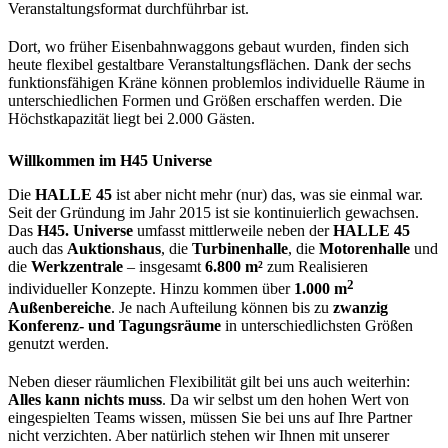
Veranstaltungsformat durchführbar ist.
Dort, wo früher Eisenbahnwaggons gebaut wurden, finden sich
heute flexibel gestaltbare Veranstaltungsflächen. Dank der sechs
funktionsfähigen Kräne können problemlos individuelle Räume in
unterschiedlichen Formen und Größen erschaffen werden. Die
Höchstkapazität liegt bei 2.000 Gästen.
Willkommen im H45 Universe
Die
HALLE 45
ist aber nicht mehr (nur) das, was sie einmal war.
Seit der Gründung im Jahr 2015 ist sie kontinuierlich gewachsen.
Das
H45. Universe
umfasst mittlerweile neben der
HALLE 45
auch das
Auktionshaus
, die
Turbinenhalle
, die
Motorenhalle
und
die
Werkzentrale
– insgesamt
6.800 m²
zum Realisieren
2
individueller Konzepte. Hinzu kommen über
1.000 m
Außenbereiche
. Je nach Aufteilung können bis zu
zwanzig
Konferenz- und Tagungsräume
in unterschiedlichsten Größen
genutzt werden.
Neben dieser räumlichen Flexibilität gilt bei uns auch weiterhin:
Alles kann nichts muss
. Da wir selbst um den hohen Wert von
eingespielten Teams wissen, müssen Sie bei uns auf Ihre Partner
nicht verzichten. Aber natürlich stehen wir Ihnen mit unserer