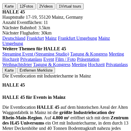
Karte
12
Fotos
2
Videos
1
Virtual tours
HALLE 45
Hauptstraße 17-19, 55120 Mainz, Germany
Anzahl Eventflächen:
11
Nächster Bahnhof:
3.5km
Nächster Flughafen:
30km
Deutschland
Frankfurt
Mainz
Frankfurt Umgebung
Mainz
Umgebung
Weitere Themen für HALLE 45
Streaming Event (Streaming Studio)
Tagung & Kongress
Meeting
Hochzeit
Privatanlass
Event
Film / Foto
Präsentation
Weihnachtsfeier
Tagung & Kongress
Meeting
Hochzeit
Privatanlass
Karte
Entfernen
Merkliste
Die Eventlocation mit Industriecharme in Mainz
HALLE 45
HALLE 45 für Events in Mainz
Die Eventlocation
HALLE 45
auf dem historischen Areal der Alten
Waggonfabrik in Mainz ist die
größte Industrielocation der
Rhein-Main-Region
. Auf
4.800 m²
eröffnet sich mit dem
Zentrum
des H.45 Universums
ein Ort mit Industriecharme, in dem durch 13
Meter Deckenhöhe und 40 Tonnen Bodentragkraft nahezu jedes