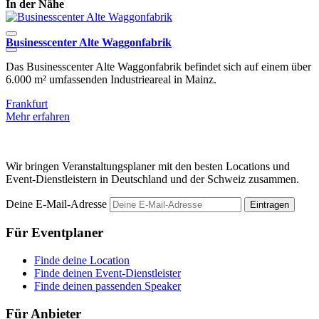
In der Nähe
Businesscenter Alte Waggonfabrik
A
Das Businesscenter Alte Waggonfabrik befindet sich auf einem über
D
6.000 m² umfassenden Industrieareal in Mainz.
V
Frankfurt
F
Mehr erfahren
M
Wir bringen Veranstaltungsplaner mit den besten Locations und
Event-Dienstleistern in Deutschland und der Schweiz zusammen.
Deine E-Mail-Adresse
Eintragen
Für Eventplaner
Finde deine Location
Finde deinen Event-Dienstleister
Finde deinen passenden Speaker
Für Anbieter